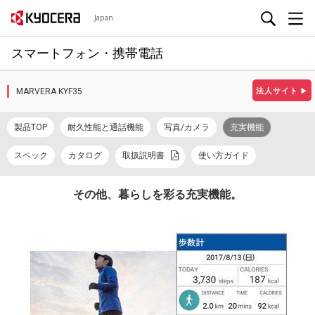
Japan
スマートフォン・携帯電話
MARVERA KYF35
法人サイト
▶
製品TOP
耐久性能と通話機能
写真/カメラ
充実機能
スペック
カタログ
取扱説明書
使い方ガイド
その他、暮らしを彩る充実機能。