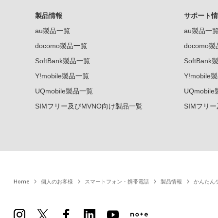
製品情報
サポート情
au製品一覧
au製品一
docomo製品一覧
docomo
SoftBank製品一覧
SoftBan
Y!mobile製品一覧
Y!mobil
UQmobile製品一覧
UQmobil
SIMフリー及びMVNO向け製品一覧
SIMフリ
Home
個人のお客様
スマートフォン・携帯電話
製品情報
かんたんケ