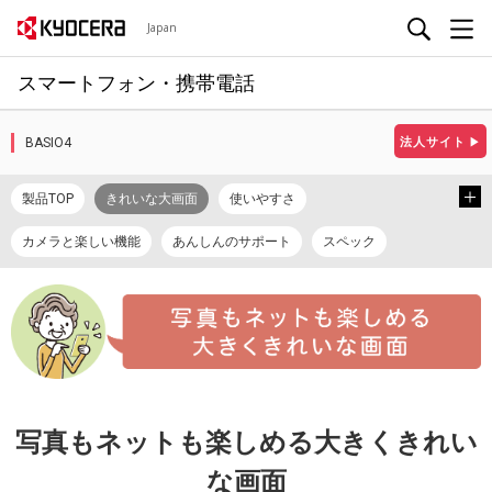
Japan
スマートフォン・携帯電話
BASIO4
法人サイト
▶
製品TOP
きれいな大画面
使いやすさ
カメラと楽しい機能
あんしんのサポート
スペック
使い方ガイド
カタログ
取扱説明書
写真もネットも楽しめる大きくきれい
な画面