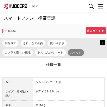
Japan
スマートフォン・携帯電話
BASIO4
法人サイト
▶
製品TOP
きれいな大画面
使いやすさ
カメラと楽しい機能
あんしんのサポート
スペック
使い方ガイド
カタログ
取扱説明書
仕様一覧
カラー
シャンパンゴールド
サイズ（幅×高さ×
約71×159×8.9mm
厚さ）
重量
約151g