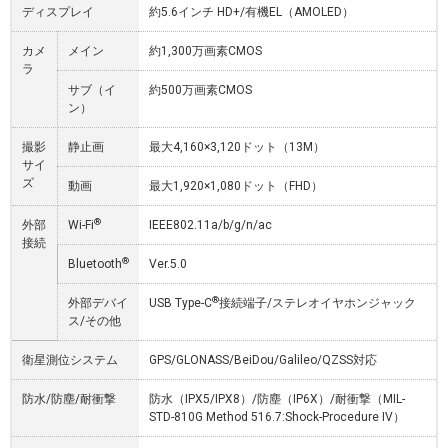
ディスプレイ
約5.6インチ HD+/有機EL（AMOLED）
カメ
メイン
約1,300万画素CMOS
ラ
サブ（イ
約500万画素CMOS
ン）
撮影
静止画
最大4,160×3,120ドット（13M）
サイ
ズ
動画
最大1,920×1,080ドット（FHD）
®
外部
Wi-Fi
IEEE802.11a/b/g/n/ac
接続
®
Bluetooth
Ver.5.0
®
外部デバイ
USB Type-C
接続端子/ステレオイヤホンジャック
ス/その他
衛星測位システム
GPS/GLONASS/BeiDou/Galileo/QZSS対応
防水/防塵/耐衝撃
防水（IPX5/IPX8）/防塵（IP6X）/耐衝撃（MIL-
STD-810G Method 516.7:Shock-Procedure IV）