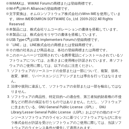
WiMAXは、WiMAX Forumの商標または登録商標です。
®
Wi-Fi
はWi-Fi Allianceの登録商標です。
文字変換は、オムロンソフトウェア株式会社のiWnn IMEを使用していま
す。iWnn IME©OMRON SOFTWARE Co., Ltd. 2009-2022 All Rights
Reserved.
本製品には、株式会社リムコーポレーションの書体を搭載しています。
本製品には、株式会社モリサワの書体を搭載しています。
®
USB Type-C
はUSB Implementers Forumの登録商標です。
「LINE」は、LINE株式会社の商標または登録商標です。
その他の社名および商品名は、各社の登録商標または商標です。
このホームページで説明されている携帯電話にインストールされているソ
フトウェアについては、お客さまに使用権が許諾されています。本ソフト
ウェアのご使用に際しては、以下の点に注意ください。
ソフトウェアのソースコードの全部または一部について、複製、頒布、
改変、解析、リバースエンジニアリングまたは導出を行ってはなりませ
ん。
法律や規則に違反して、ソフトウェアの全部または一部を輸出してはな
りません。
ソフトウェアの商品性、特定目的への適合性、第三者知的財産権の不侵
害などの黙示の保証を行うものではありません。ただし、ソフトウェア
に含まれている、GNU General Public License（GPL）、GNU
Library/Lesser General Public License（LGPL）およびその他のオープ
ンソースソフトウェアのライセンスに基づくソフトウェアならびに京セ
ラ株式会社が許諾を受けたソフトウェアのご使用に際しては、当該ソフ
トウェアのライセンス条件が優先して適用されます。