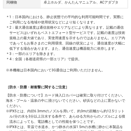
同梱物
卓上ホルダ、かんたんマニュアル、ACアダプタ
1：日本国内における、静止状態での平均的な利用可能時間です。実際に
ご利用になる地域や使用状況などにより短くなります。
2：最大通信速度は通信規格やエリアなどにより異なります。記載の通信
サービスはいずれもベストエフォート型サービスです。記載の速度は技術
規格上の最大値であり、実使用速度を示すものではありません。エリア内
であってもお客さまのご利用環境、回線の状況により、通信速度が大幅に
低下する場合があります。また、通信速度は機器能力に依存します。
3：一部のエリアを除きます。
4：全国（各都道府県の一部エリア）で提供。
本機種は日本国内において3G通信はご利用いただけません。
［防水・防塵・耐衝撃に関するご注意］
【防水・防塵について】カード挿入口カバーは確実に取り付けてください。
海水・プール・温泉の中に浸けないでください。砂浜などの上に置かないで
ください。
IPX5とは、内径6.3mmのノズルを用いて、約3mの距離から約12.5リット
ル/分の水を3分以上注水する条件で、あらゆる方向からのノズルによる噴
流水によっても、電話機としての性能を保つことです。
IPX8とは、常温で水道水、かつ静水の水深1.5mの水槽に静かに本製品を