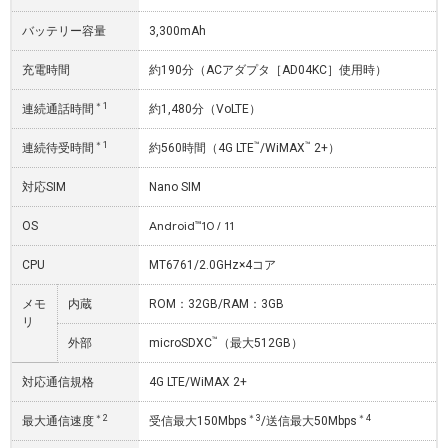
バッテリー容量
3,300mAh
充電時間
約190分（ACアダプタ［AD04KC］使用時）
＊1
連続通話時間
約1,480分（VoLTE）
＊1
™
™
連続待受時間
約560時間（4G LTE
/WiMAX
2+）
対応SIM
Nano SIM
Android™10 / 11
OS
CPU
MT6761/2.0GHz×4コア
メモ
内蔵
ROM：32GB/RAM：3GB
リ
™
外部
microSDXC
（最大512GB）
対応通信規格
4G LTE/WiMAX 2+
＊2
＊3
＊4
最大通信速度
受信最大150Mbps
/送信最大50Mbps