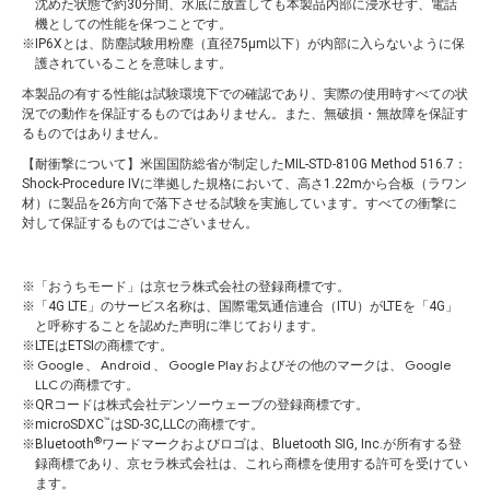
沈めた状態で約30分間、水底に放置しても本製品内部に浸水せず、電話
機としての性能を保つことです。
IP6Xとは、防塵試験用粉塵（直径75μm以下）が内部に入らないように保
護されていることを意味します。
本製品の有する性能は試験環境下での確認であり、実際の使用時すべての状
況での動作を保証するものではありません。また、無破損・無故障を保証す
るものではありません。
【耐衝撃について】米国国防総省が制定したMIL-STD-810G Method 516.7：
Shock-Procedure IVに準拠した規格において、高さ1.22mから合板（ラワン
材）に製品を26方向で落下させる試験を実施しています。すべての衝撃に
対して保証するものではございません。
「おうちモード」は京セラ株式会社の登録商標です。
「4G LTE」のサービス名称は、国際電気通信連合（ITU）がLTEを「4G」
と呼称することを認めた声明に準じております。
LTEはETSIの商標です。
Google
Android
Google Play
Google
、
、
およびその他のマークは、
LLC
の商標です。
QRコードは株式会社デンソーウェーブの登録商標です。
™
microSDXC
はSD-3C,LLCの商標です。
®
Bluetooth
ワードマークおよびロゴは、Bluetooth SIG, Inc.が所有する登
録商標であり、京セラ株式会社は、これら商標を使用する許可を受けてい
ます。