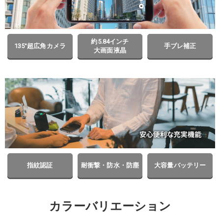
約5.84インチ
135°超広角カメラ
手ブレ補正
大画面液晶
指紋認証
耐衝撃・防水・防塵
大容量バッテリー
カラーバリエーション