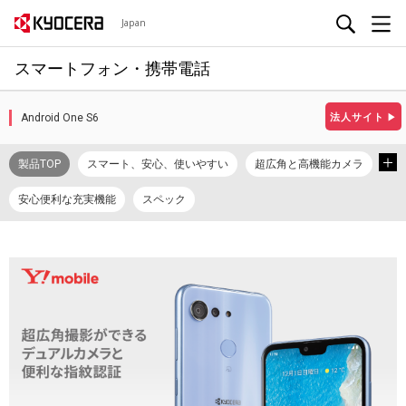
Japan
スマートフォン・携帯電話
Android One S6
法人サイト
▶
製品TOP
スマート、安心、使いやすい
超広角と高機能カメラ
安心便利な充実機能
スペック
カタログ/プロモーションビデオ
取扱説明書
使い方ガイド