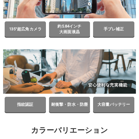
約5.84インチ
135°超広角カメラ
手ブレ補正
大画面液晶
指紋認証
耐衝撃・防水・防塵
大容量バッテリー
カラーバリエーション