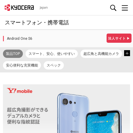
Japan
スマートフォン・携帯電話
Android One S6
法人サイト
▶
製品TOP
スマート、安心、使いやすい
超広角と高機能カメラ
安心便利な充実機能
スペック
カタログ/プロモーションビデオ
取扱説明書
使い方ガイド