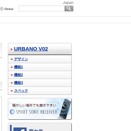
Global
URBANO V02
デザイン
機能1
機能2
機能3
スペック