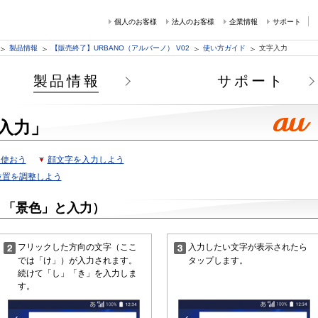
個人のお客様
法人のお客様
企業情報
サポート
製品情報
【販売終了】URBANO（アルバーノ） V02
使い方ガイド
文字入力
製品情報
サポート
入力」
を使おう
顔文字を入力しよう
位置を調整しよう
：「景色」と入力）
フリックした方向の文字（ここ
入力したい文字が表示されたら
では「け」）が入力されます。
タップします。
続けて「し」「き」を入力しま
す。