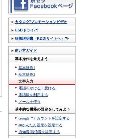
カタログ/プロモーションビデオ
USBドライバ
取扱説明書（KDDIサイトへ）
使い方ガイド
基本操作を覚えよう
基本操作1
基本操作2
文字入力
電話をかける・受ける
電話帳を利用する
メールを使う
基本的な機能の設定をしてみよう
Google™アカウントを設定する
auかんたん設定を設定する
通知音/着信音を設定する