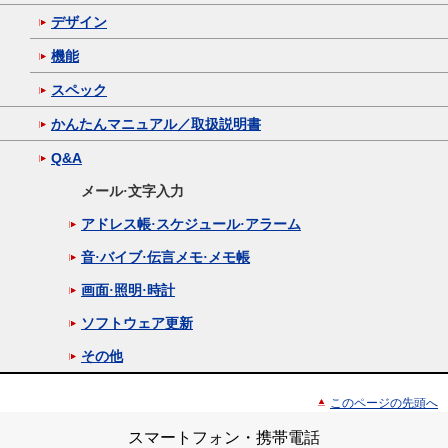
デザイン
機能
スペック
かんたんマニュアル／取扱説明書
Q&A
メール·文字入力
アドレス帳·スケジュール·アラーム
音·バイブ·伝言メモ·メモ帳
画面·照明·時計
ソフトウェア更新
その他
このページの先頭へ
スマートフォン・携帯電話