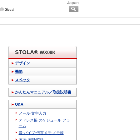
Global
STOLA®
WX08K
デザイン
機能
スペック
かんたんマニュアル／取扱説明書
Q&A
メール·文字入力
アドレス帳·スケジュール·アラ
ーム
音·バイブ·伝言メモ·メモ帳
画面·照明·時計