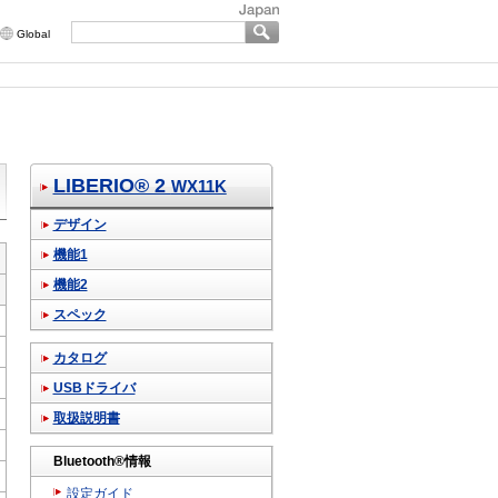
Global
LIBERIO® 2
WX11K
デザイン
機能1
機能2
スペック
カタログ
USBドライバ
取扱説明書
Bluetooth®情報
設定ガイド