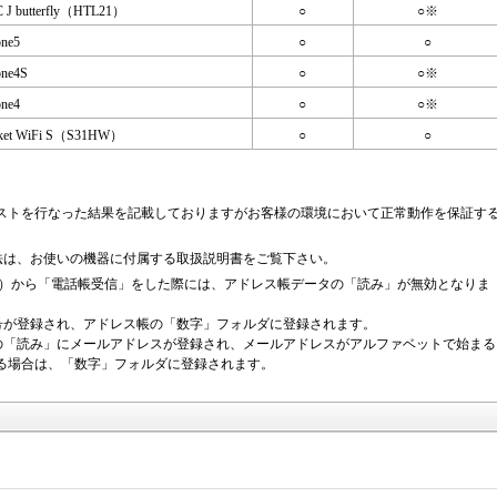
 J butterfly（HTL21）
○
○※
one5
○
○
one4S
○
○※
one4
○
○※
ket WiFi S（S31HW）
○
○
ストを行なった結果を記載しておりますがお客様の環境において正常動作を保証す
続方法は、お使いの機器に付属する取扱説明書をご覧下さい。
tterfly（HTL21）から「電話帳受信」をした際には、アドレス帳データの「読み」が無効となりま
話番号が登録され、アドレス帳の「数字」フォルダに登録されます。
O 2の「読み」にメールアドレスが登録され、メールアドレスがアルファベットで始まる
る場合は、「数字」フォルダに登録されます。