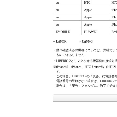
au
HTC
HTC
au
Apple
iPh
au
Apple
iPh
au
Apple
iPh
EMOBILE
HUAWEI
Pco
○
動作OK
×
動作NG
・
動作確認済みの機種については、弊社でテ
ものではありません。
・
LIBERIO 2とリンクさせる機器側の接
※
iPhone4S、iPhone4、HTC J bu
す。
この場合、LIBERIO 2の「読み」に電
電話番号の登録がない場合は、LIBERI
場合は、「記号」フォルダに、数字で始ま