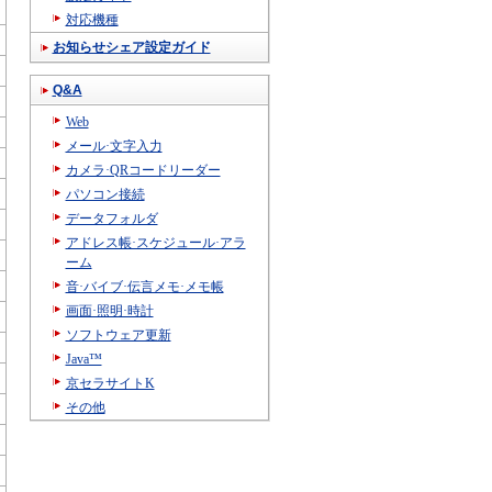
対応機種
お知らせシェア設定ガイド
Q&A
Web
メール·文字入力
カメラ·QRコードリーダー
パソコン接続
データフォルダ
アドレス帳·スケジュール·アラ
ーム
音·バイブ·伝言メモ·メモ帳
画面·照明·時計
ソフトウェア更新
Java™
京セラサイトK
その他