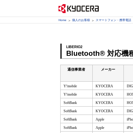
Home
個人のお客様
スマートフォン・携帯電話
LIBERIO2
Bluetooth® 対応機
通信事業者
メーカー
Y!mobile
KYOCERA
DI
Y!mobile
KYOCERA
HO
SoftBank
KYOCERA
HO
SoftBank
KYOCERA
DI
SoftBank
Apple
iPh
SoftBank
Apple
iPh