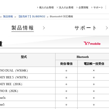
個人のお客様
法人のお客様
企業情報
サポート
製品情報
【販売終了】DLIBERIO2
Bluetooth® 対応機種
製品情報
サポート
種
型式
Bluetooth
発信/着信
電話帳一括受信
GNO DUAL（WX04K）
○
×
NEY BEE 5（WX07K）
○
○
NEY BEE（201K）
○
○
GNO R（202K）
○
○
one5s
○
○
one5
○
○