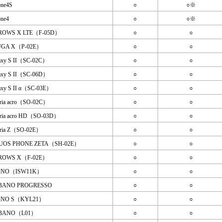
one4S
○
○※
one4
○
○※
ROWS X LTE（F-05D）
○
○
UGA X（P-02E）
○
○
axy S II（SC-02C）
○
○
axy S II（SC-06D）
○
○
axy S II α（SC-03E）
○
○
ria acro（SO-02C）
○
○
ria acro HD（SO-03D）
○
○
ria Z（SO-02E）
○
○
UOS PHONE ZETA（SH-02E）
○
○
ROWS X（F-02E）
○
○
GNO（ISW11K）
○
○
BANO PROGRESSO
○
○
GNO S（KYL21）
○
○
BANO（L01）
○
○