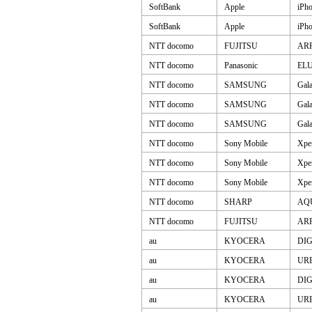
SoftBank
Apple
iPh
SoftBank
Apple
iPh
NTT docomo
FUJITSU
AR
NTT docomo
Panasonic
EL
NTT docomo
SAMSUNG
Gal
NTT docomo
SAMSUNG
Gal
NTT docomo
SAMSUNG
Gal
NTT docomo
Sony Mobile
Xpe
NTT docomo
Sony Mobile
Xpe
NTT docomo
Sony Mobile
Xpe
NTT docomo
SHARP
AQ
NTT docomo
FUJITSU
AR
au
KYOCERA
DI
au
KYOCERA
UR
au
KYOCERA
DI
au
KYOCERA
UR