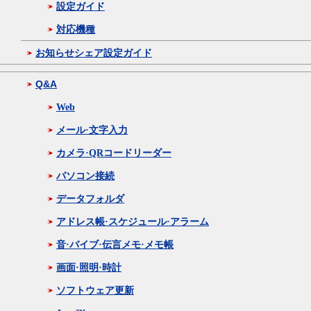
設定ガイド
対応機種
お知らせシェア設定ガイド
Q&A
Web
メール·文字入力
カメラ·QRコードリーダー
パソコン接続
データフォルダ
アドレス帳·スケジュール·アラーム
音·バイブ·伝言メモ·メモ帳
画面·照明·時計
ソフトウェア更新