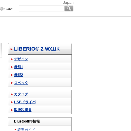
Global
LIBERIO® 2
WX11K
デザイン
機能1
機能2
スペック
カタログ
USBドライバ
取扱説明書
Bluetooth®情報
設定ガイド