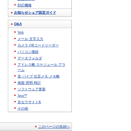
対応機種
お知らせシェア設定ガイド
Q&A
Web
メール·文字入力
カメラ·QRコードリーダー
パソコン接続
データフォルダ
アドレス帳·スケジュール·アラ
ーム
音·バイブ·伝言メモ·メモ帳
画面·照明·時計
ソフトウェア更新
Java™
京セラサイトK
その他
このページの先頭へ