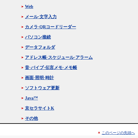
Web
メール·文字入力
カメラ·QRコードリーダー
パソコン接続
データフォルダ
アドレス帳·スケジュール·アラーム
音·バイブ·伝言メモ·メモ帳
画面·照明·時計
ソフトウェア更新
Java™
京セラサイトK
その他
このページの先頭へ