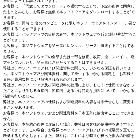
条約によって保護されています。
お客様は、「同意してダウンロード」を選択することで、下記の条件に同意し
たものとみなし、お客様は無償で本ソフトウェアをダウンロードすることがで
きます。
お客様は、同時に1台のコンピュータに限り本ソフトウェアをインストール及び
使用することができます。
お客様は、バックアップの目的のみで、本ソフトウェアを1部に限り複製するこ
とができます。
お客様は、本ソフトウェアを第三者にレンタル、リース、譲渡することはでき
ません。
お客様は、本ソフトウェアの全部または一部を修正、改変、逆コンパイル、逆
アセンブルしたり、第三者にさせたりすることはできません。
弊社は、本ソフトウェアおよび関連資料に関して、いかなる保証も行いませ
ん。本ソフトウェア及び関連資料に関して発生するいかなる問題も、お客様の
責任と費用負担により解決されるものとします。
弊社は、本ソフトウェア及び関連資料の使用により、もしくは使用できなかっ
たことにより生じる直接的、間接的、あるいは特別な損害について、いかなる
補償も行いません。
弊社は、本ソフトウェアの仕様および関連資料の内容を将来予告なしに変更す
ることがあります。
お客様は、本ソフトウェアおよび関連資料を日本国外に輸出することはできま
せん。
お客様が、本契約の条件に違反した場合、弊社はお客様の使用権を終了するこ
とができます。この場合、お客様は本ソフトウェアおよびその複製品を直ちに
廃棄するものとします。また、弊社は、これにより弊社が被った損害の賠償を