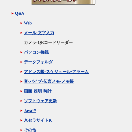
Q&A
Web
メール·文字入力
カメラ·QRコードリーダー
パソコン接続
データフォルダ
アドレス帳·スケジュール·アラーム
音·バイブ·伝言メモ·メモ帳
画面·照明·時計
ソフトウェア更新
Java™
京セラサイトK
その他