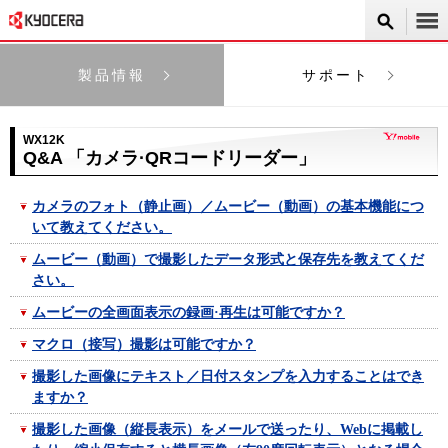
製品情報
サポート
WX12K
Q&A 「カメラ·QRコードリーダー」
カメラのフォト（静止画）／ムービー（動画）の基本機能につ
いて教えてください。
ムービー（動画）で撮影したデータ形式と保存先を教えてくだ
さい。
ムービーの全画面表示の録画·再生は可能ですか？
マクロ（接写）撮影は可能ですか？
撮影した画像にテキスト／日付スタンプを入力することはでき
ますか？
撮影した画像（縦長表示）をメールで送ったり、Webに掲載し