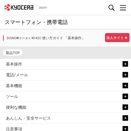
Japan
スマートフォン・携帯電話
使い方ガイド 「基本操作」
法人サイト
▶
DIGNO® ケータイ KY-42C
製品TOP
基本操作
電話/メール
基本機能
ツール
便利な機能
あんしん・安全サービス
注意事項