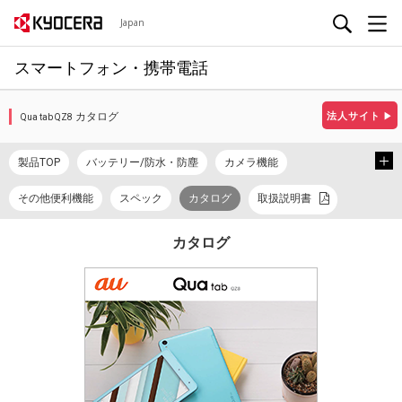
Japan
スマートフォン・携帯電話
カタログ
法人サイト
▶
Qua tab QZ8
製品TOP
バッテリー/防水・防塵
カメラ機能
その他便利機能
スペック
カタログ
取扱説明書
使い方ガイド
カタログ