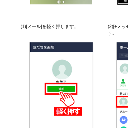
(1)[メール]を軽く押します。
(2)[+メ
す。