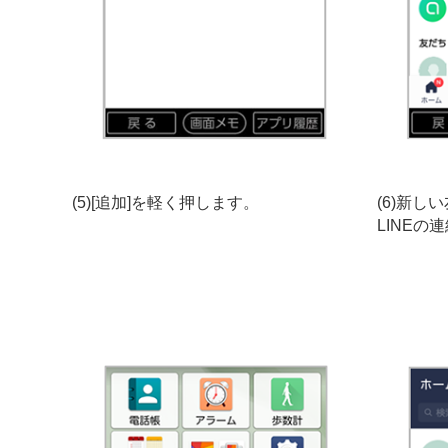
(5)[追加]を軽く押します。
(6)新
LINE