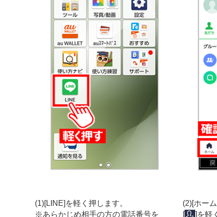
(1)[LINE]を軽く押します。
(2)[ホ
※あらかじめ相手の方の電話番号を
[
]を軽