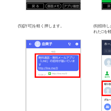
(5)[許可]を軽く押します。
(6)招
れた□を