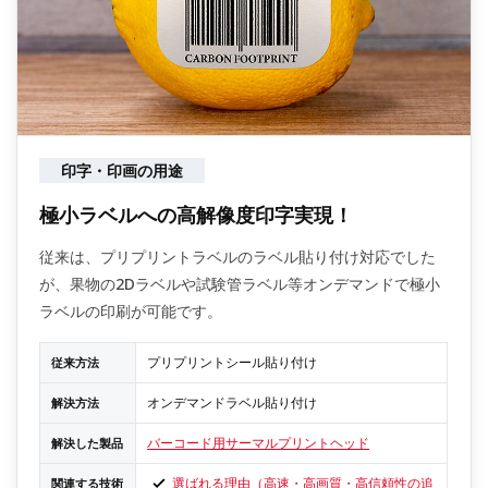
印字・印画の用途
極小ラベルへの高解像度印字実現！
従来は、プリプリントラベルのラベル貼り付け対応でした
が、果物の2Dラベルや試験管ラベル等オンデマンドで極小
ラベルの印刷が可能です。
プリプリントシール貼り付け
従来方法
オンデマンドラベル貼り付け
解決方法
バーコード用サーマルプリントヘッド
解決した製品
選ばれる理由（高速・高画質・高信頼性の追
関連する技術