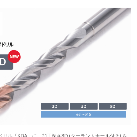
リル「KDA」に、加工深さ8D (クーラントホール付き) を