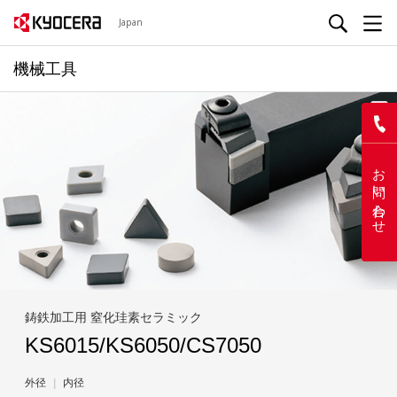
Japan
機械工具
K
お問い合わせ
鋳鉄加工用 窒化珪素セラミック
KS6015/KS6050/CS7050
外径
内径