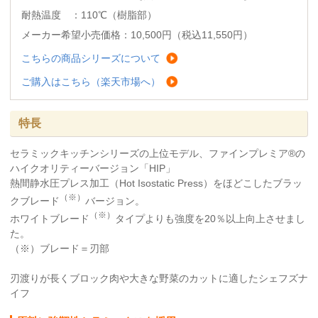
耐熱温度 ：110℃（樹脂部）
メーカー希望小売価格：10,500円（税込11,550円）
こちらの商品シリーズについて
ご購入はこちら（楽天市場へ）
特長
セラミックキッチンシリーズの上位モデル、ファインプレミア®の
ハイクオリティーバージョン「HIP」
熱間静水圧プレス加工（Hot Isostatic Press）をほどこしたブラッ
（※）
クブレード
バージョン。
（※）
ホワイトブレード
タイプよりも強度を20％以上向上させまし
た。
（※）ブレード＝刃部
刃渡りが長くブロック肉や大きな野菜のカットに適したシェフズナ
イフ