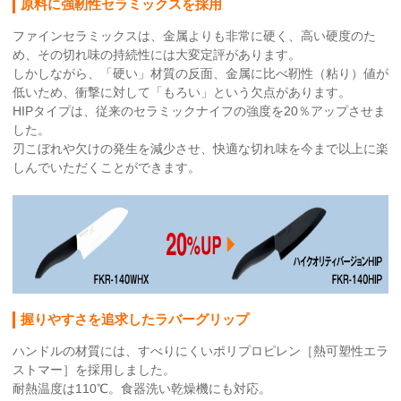
原料に強靭性セラミックスを採用
ファインセラミックスは、金属よりも非常に硬く、高い硬度のた
め、その切れ味の持続性には大変定評があります。
しかしながら、「硬い」材質の反面、金属に比べ靭性（粘り）値が
低いため、衝撃に対して「もろい」という欠点があります。
HIPタイプは、従来のセラミックナイフの強度を20％アップさせま
した。
刃こぼれや欠けの発生を減少させ、快適な切れ味を今まで以上に楽
しんでいただくことができます。
握りやすさを追求したラバーグリップ
ハンドルの材質には、すべりにくいポリプロピレン［熱可塑性エラ
ストマー］を採用しました。
耐熱温度は110℃。食器洗い乾燥機にも対応。