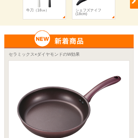
牛刀（18㎝）
シェフズナイフ
シェフ
(18cm)
(18cm)
セラミックス×ダイヤモンドのW効果