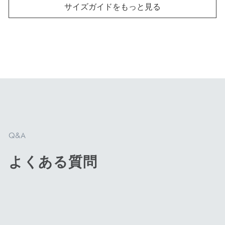
サイズガイドをもっと見る
商品を見る
商品を見る
刃渡り13cm
刃渡り14cm
ペティナイフ
三徳包丁
Q&A
よくある質問
小回りが効く小型の包
セラミックナイフの中で
丁。フルーツ、野菜のカ
一番人気のサイズ。幅広
ットや皮むき、簡単な調
い食材に対応でき、扱い
理のサブ包丁にもピッタ
やすい大きさで最初の一
リ！
本としておすすめです。