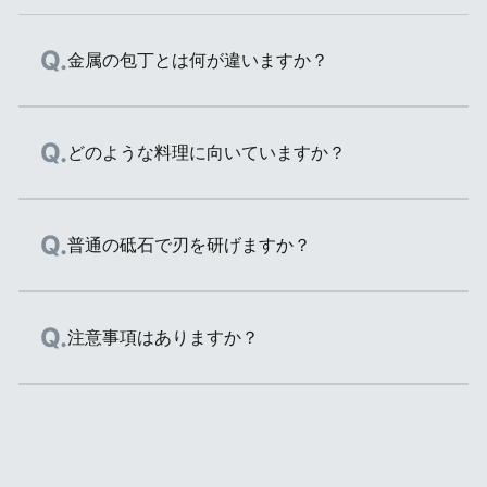
金属の包丁とは何が違いますか？
セラミックスは金属ではありません。素材の特
どのような料理に向いていますか？
商品を見る
商品を見る
性により、金属にはない以下の特長を持ってい
ます。サビない/食材が変色しにくい/食器洗い
乾燥機OK/台所用漂白剤OK
刃渡り15cm
刃渡り16cm
食材本来の美味しさを味わいたい料理におすす
普通の砥石で刃を研げますか？
菜切り
三徳包丁
めです。刃から金属イオンが出ないので、リン
ゴやレタスなどの切り口が変色しにくく、サラ
幅広でまっすぐな刃が特
日本の家庭で最も一般的
ダやデザートなどをキレイに仕上げることがで
ファインセラミックスは、ダイヤモンドでなけ
注意事項はありますか？
長で、キャベツや大根、
な形、サイズの包丁。三
きます。また、食材に金属の臭いがつくことも
れば研げないほど硬いので、通常の砥石では研
ネギなどの細かい刻みや
徳は「三つの用途」を意
ありません。
げません。「研ぎ直しサービス」をご利用頂く
千切り、厚みのある野菜
味し、肉、魚、野菜など
のカットに適していま
幅広い食材に使えます。
か、ご家庭でのお手入れには「京セラ製 電動
硬い食材には使用しないでください。欠けた
す。押し切りや引き切り
ダイヤモンドシャープナー」をご使用くださ
り、折れたり、割れたりすることがあります。
に向いた包丁です。
い。※スライスナイフ/パン切りナイフは、電動