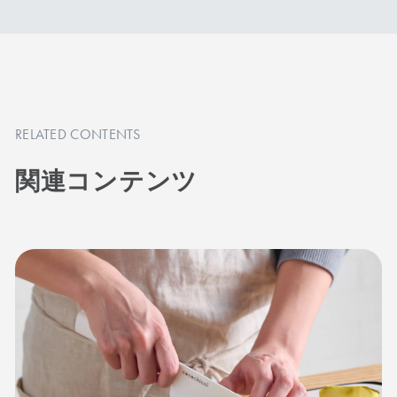
ダイヤモンドシャープナーはご使用できませ
ん。研ぎ直しサービスをご利用ください。
RELATED CONTENTS
商品を見る
商品を見る
関連コンテンツ
刃渡り18cm
刃渡り18cm
牛刀
パン切り
手首のスナップを使い、
パンや焼き菓子を潰さず
カーブにあわせて刃を滑
切れるナイフ。鋭い切れ
らせるように切る西洋包
味でパンくずが出にくい
丁。ブロック肉や刺身の
のが特長。巻き寿司やキ
切り分け、大きな野菜の
ンパなどのカットにもお
カットにおすすめです。
すすめの一本です。