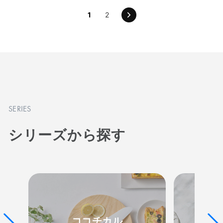
1
2
次
の
ペ
ー
ジ
SERIES
シリーズから探す
ココチカル
カラ