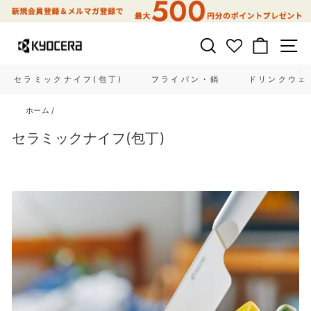
コ
ン
テ
サイトを検索する
カート
ン
ツ
に
セラミックナイフ(包丁)
フライパン・鍋
ドリンクウェ
ス
キ
ホーム
/
ッ
プ
セラミックナイフ(包丁)
す
る