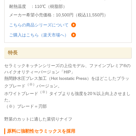
耐熱温度 ：110℃（樹脂部）
メーカー希望小売価格：10,500円（税込11,550円）
こちらの商品シリーズについて
ご購入はこちら（楽天市場へ）
特長
セラミックキッチンシリーズの上位モデル、ファインプレミア®の
ハイクオリティーバージョン「HIP」
熱間静水圧プレス加工（Hot Isostatic Press）をほどこしたブラッ
（※）
クブレード
バージョン。
（※）
ホワイトブレード
タイプよりも強度を20％以上向上させまし
た。
（※）ブレード＝刃部
野菜のカットに適した菜切りナイフ
原料に強靭性セラミックスを採用