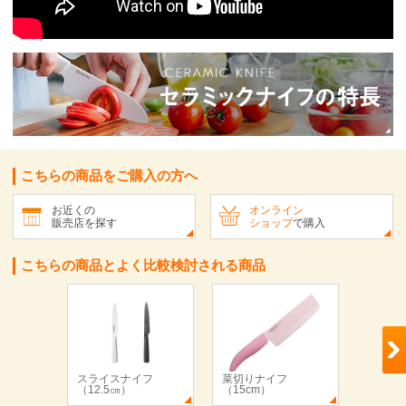
こちらの商品をご購入の方へ
お近くの
オンライン
販売店を探す
ショップ
で購入
こちらの商品とよく比較検討される商品
スライスナイフ
菜切りナイフ
セラミ
（12.5㎝）
（15cm）
（テー