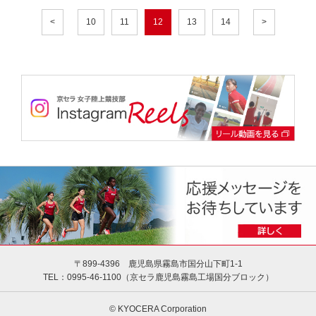
<
10
11
12
13
14
>
〒899-4396 鹿児島県霧島市国分山下町1-1
TEL：0995-46-1100（京セラ⿅児島霧島⼯場国分ブロック）
© KYOCERA Corporation