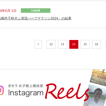
24年5月 1日
大会結果
高橋尚子杯ぎふ清流ハーフマラソン2024」の結果
<
12
13
14
15
16