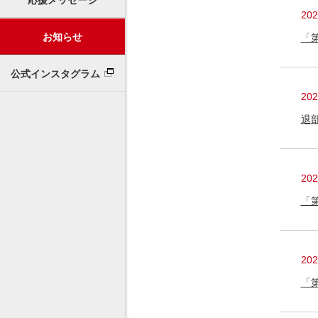
応援メッセージ
20
お知らせ
「
公式インスタグラム
20
退
20
「
20
「