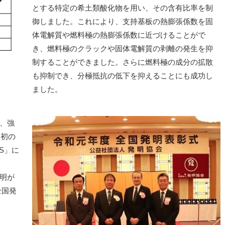
とする特定の希土類酸化物を用い、その含有比率を制
御しました。これにより、支持基板の熱膨張係数を固
体電解質や燃料極の熱膨張係数に近づけることがで
き、燃料極のクラックや固体電解質の剥離の発生を抑
制することができました。さらに燃料極の成分の拡散
も抑制でき、分極抵抗の低下を抑えることにも成功し
ました。
、強
界初の
S」に
明が
全国発