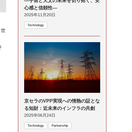
―宇宙と天文の未来を切り拓く、安
心感と信頼性―
2025年11月20日
Technology
、世
さ
京セラのVPP実現への情熱の証とな
る知財：近未来のインフラの共創
2025年06月24日
Technology
Partnership