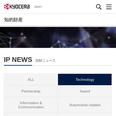
Japan
知的財産
IP NEWS
知財ニュース
ALL
Technology
Partnership
Award
Information &
Automotive-related
Communication