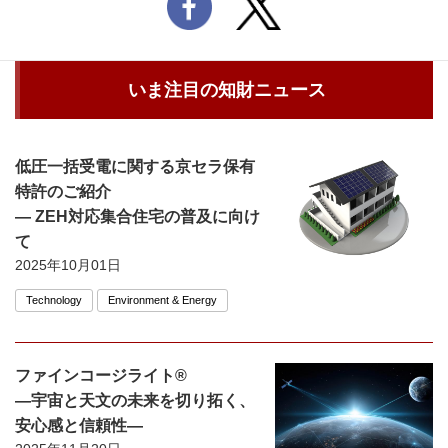
いま注目の知財ニュース
低圧一括受電に関する京セラ保有
特許のご紹介
― ZEH対応集合住宅の普及に向け
て
2025年10月01日
Technology
Environment & Energy
ファインコージライト®
―宇宙と天文の未来を切り拓く、
安心感と信頼性―