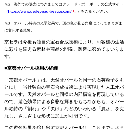
※2 海外での販売につきましてはクレ・ド・ポー ボーテの公式サイト
（
https://www.cledepeau-beaute.com/
）をご覧ください。
※3 オパール特有の光学効果で、斑の色が見る角度によってさまざま
に変化する現象。
京セラは今後も独自の宝石合成技術により、お客様の生活
に彩りを添える素材や商品の開発、製造に努めてまいりま
す。
■京都オパール採用の経緯
「京都オパール」は、天然オパールと同一の石英粒子をも
とにし、当社独自の宝石合成技術により実現した人工オパ
ールです。天然オパールと同様の内部構造を再現している
ので、遊色効果による多彩な輝きをもちながらも、オパー
ル独特の「割れ」や「欠け」などのいわゆる「脆さ」を克
服し、さまざまな形状に加工が可能です。
この遊色効果を醸し出す京都オパールは、これまでもさま