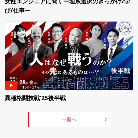
女性エンジニアに聞くー理系選択のきっかけ/学
び/仕事ー
異種格闘技戦'25後半戦
一覧へ