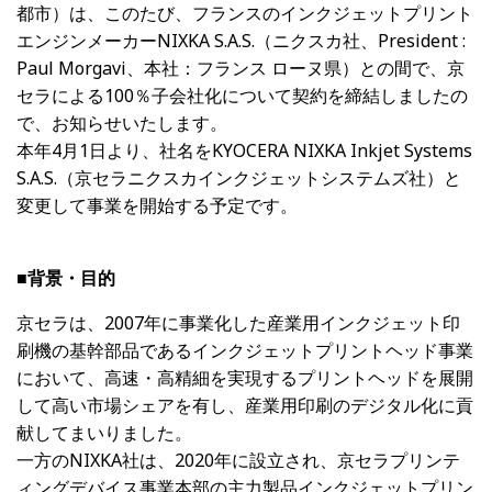
都市）は、このたび、フランスのインクジェットプリント
エンジンメーカーNIXKA S.A.S.（ニクスカ社、President :
Paul Morgavi、本社：フランス ローヌ県）との間で、京
セラによる100％子会社化について契約を締結しましたの
で、お知らせいたします。
本年4月1日より、社名をKYOCERA NIXKA Inkjet Systems
S.A.S.（京セラニクスカインクジェットシステムズ社）と
変更して事業を開始する予定です。
■背景・目的
京セラは、2007年に事業化した産業用インクジェット印
刷機の基幹部品であるインクジェットプリントヘッド事業
において、高速・高精細を実現するプリントヘッドを展開
して高い市場シェアを有し、産業用印刷のデジタル化に貢
献してまいりました。
一方のNIXKA社は、2020年に設立され、京セラプリンテ
ィングデバイス事業本部の主力製品インクジェットプリン