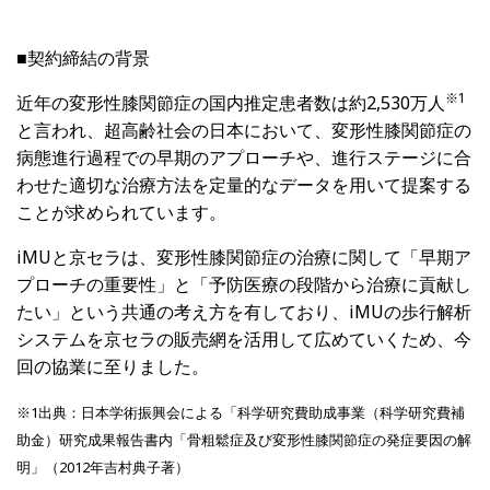
■契約締結の背景
※
1
近年の変形性膝関節症の国内推定患者数は約2,530万人
と言われ、超高齢社会の日本において、変形性膝関節症の
病態進行過程での早期のアプローチや、進行ステージに合
わせた適切な治療方法を定量的なデータを用いて提案する
ことが求められています。
iMUと京セラは、変形性膝関節症の治療に関して「早期ア
プローチの重要性」と「予防医療の段階から治療に貢献し
たい」という共通の考え方を有しており、iMUの歩行解析
システムを京セラの販売網を活用して広めていくため、今
回の協業に至りました。
※1出典：日本学術振興会による「科学研究費助成事業（科学研究費補
助金）研究成果報告書内「骨粗鬆症及び変形性膝関節症の発症要因の解
明」（2012年吉村典子著）