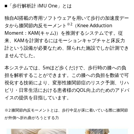
■「歩行解析計
iMU One
」とは
独自AI搭載の専用ソフトウェアを用いて歩行の加速度デー
※
2
タから膝関節内反モーメント
（Knee Adduction
Moment：KAM(キャム)）を推測するシステムです。従
来、KAMを計測するにはモーションキャプチャと床反力
計という設備が必要なため、限られた施設でしか計測でき
ませんでした。
本システムでは、5mほど歩くだけで、歩行時の膝への負
担を解析することができます。この膝への負担を数値で可
視化する技術により、変形性膝関節症のリスク予測、リハ
ビリ・日常生活における患者様のQOL向上のためのアドバ
イスの提供を目指しています。
※2 膝関節内反モーメントとは、歩行中足が床に着いている際に膝関節
が外側へ折れ曲がろうとする力