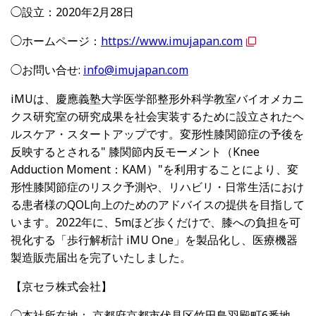
◯設立：2020年2月28日
◯ホームページ：
https://www.imujapan.com
◯お問い合せ
:
info@imujapan.com
iMUは、慶應義塾大学医学部整形外科学教室バイオメカニ
クス研究室の研究成果を社会実装するために設立されたヘ
ルスケア・スタートアップです。変形性膝関節症の予後を
反映するとされる" 膝関節内反モーメント（Knee
Adduction Moment：KAM）"を利用することにより、変
形性膝関節症のリスク予測や、リハビリ・日常生活におけ
る患者様のQOL向上のためのアドバイスの提供を目指して
います。2022年に、5mほど歩くだけで、膝への負担を可
視化する「歩行解析計
iMU One
」を製品化し、医療機器
製造販売届出を完了いたしました。
【京セラ株式会社】
◯本社所在地： 京都府京都市伏見区竹田鳥羽殿町6番地