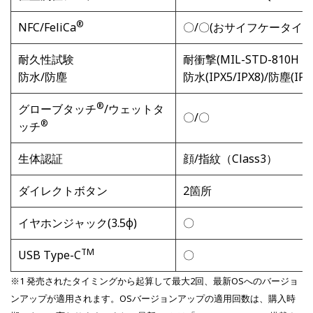
®
®
NFC/FeliCa
〇/〇(おサイフケータイ
耐久性試験
耐衝撃(MIL-STD-810
防水/防塵
防水(IPX5/IPX8)/防塵(IP6
®
グローブタッチ
/ウェットタ
〇/〇
®
ッチ
生体認証
顔/指紋（Class3）
ダイレクトボタン
2箇所
イヤホンジャック(3.5φ)
〇
TM
USB Type-C
〇
※1 発売されたタイミングから起算して最大2回、最新OSへのバージョ
ンアップが適用されます。OSバージョンアップの適用回数は、購入時