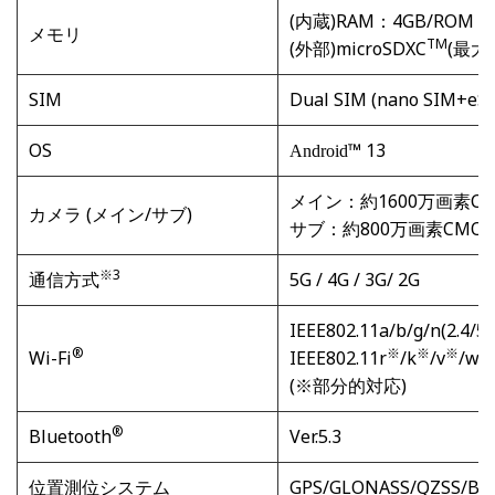
(内蔵)RAM：4GB/ROM：
メモリ
TM
(外部)microSDXC
(最大1
SIM
Dual SIM (nano SIM+eS
OS
™ 13
Android
メイン：約1600万画素CM
カメラ (メイン/サブ)
サブ：約800万画素CMOS
※3
通信方式
5G / 4G / 3G/ 2G
IEEE802.11a/b/g/n(2.4/5
®
※
※
※
Wi-Fi
IEEE802.11r
/k
/v
/w
(※部分的対応)
®
Bluetooth
Ver.5.3
位置測位システム
GPS/GLONASS/QZSS/Be