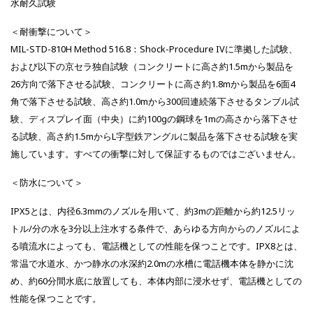
水耐久試験
＜耐衝撃について＞
MIL-STD-810H Method 516.8：Shock-Procedure IVに準拠した試験、
および以下の京セラ独自試験（コンクリートに高さ約1.5mから製品を
26方向で落下させる試験、コンクリートに高さ約1.8mから製品を6面4
角で落下させる試験、高さ約1.0mから300回連続落下させるタンブル試
験、ディスプレイ面（中央）に約100gの鋼球を1mの高さから落下させ
る試験、高さ約1.5mからL字型鉄アングルに製品を落下させる試験を実
施しています。すべての衝撃に対して保証するものではございません。
＜防水について＞
IPX5とは、内径6.3mmのノズルを用いて、約3mの距離から約12.5リッ
トル/分の水を3分以上注水する条件で、あらゆる方向からのノズルによ
る噴流水によっても、電話機としての性能を保つことです。IPX8とは、
常温で水道水、かつ静水の水深約2.0mの水槽に電話機本体を静かに沈
め、約60分間水底に放置しても、本体内部に浸水せず、電話機としての
性能を保つことです。