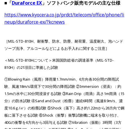
■「
DuraForce EX
」ソフトバンク販売モデルの主な仕様
https://www.kyocera.co.jp/prdct/telecom/office/phone/li
neup/duraforce-ex/?kcnews
［MIL-STD-810H、耐衝撃、防水、防塵、耐荷重、温度耐久、泡ハンド
ソープ洗浄、アルコールなどによるお手入れに関するご注意］
＜MIL-STD-810Hについて＞米国国防総省の調達基準（MIL-STD-
810H）の21項目に準拠した試験
①Blowing Rain（風雨）降雨量1.7mm/min、6方向各30分間の降雨試
験、風速18m/s環境下で30分間の降雨試験 ②Immersion（浸漬）：約
1.5mの水中に30分間浸漬する試験 ③Rain Drip（雨滴）高さ1m雨滴（15
分）の防水試験 ④Sand and Dust（粉塵）連続6時間（風速8.9m/s、濃
度10.6ｇ/㎥）の粉塵試験 ⑤Shock（落下）高さ約1.22mから26方向で鋼
板に落下させる試験 ⑥Shock（衝撃）衝撃試験機に端末を取り付け、
40Gの衝撃を6方向から3回与える試験 ⑦Vibration（振動）3時間（3方