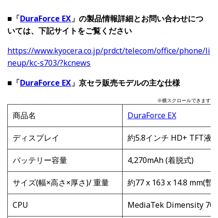
■「
DuraForce EX
」の製品情報詳細とお問い合わせにつ
いては、下記サイトをご覧ください
https://www.kyocera.co.jp/prdct/telecom/office/phone/li
neup/kc-s703/?kcnews
■「
DuraForce EX
」京セラ販売モデルの主な仕様
※横スクロールできます
商品名
DuraForce EX
ディスプレイ
約5.8インチ HD+ TFT液
バッテリー容量
4,270mAh (着脱式)
サイズ(幅×高さ×厚さ)/ 重量
約77 x 163 x 14.8 mm(
CPU
MediaTek Dimensity 70