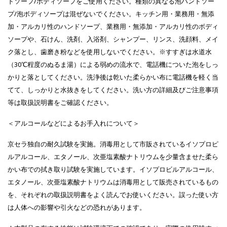
ドソープ/ボディソープをご使用ください。種類の異なる泡ハンドソー
プ/泡ボディソープは混ぜないでください。キッチン用・業務用・無添
加・アルカリ性のハンドソープ、業務用・無添加・アルカリ性のボディ
ソープや、石けん、洗剤、入浴剤、シャンプー、リンス、洗顔料、メイ
ク落とし、歯磨き粉などを使用しないでください。※すすぎは水道水
（30℃程度のぬるま湯）による弱めの流水で、電話機についた泡をしっ
かりと落としてください。洗浄後は乾いた柔らかい布に電話機を軽く当
てて、しっかりと水抜きをしてください。洗い方の詳細及びご注意事項
等は取扱説明書をご確認ください。
＜アルコールなどによるお手入れについて＞
京セラ独自の耐久試験を実施。消毒用として市販されているイソプロピ
ルアルコール、エタノール、次亜塩素酸ナトリウムを少量含ませた柔ら
かい布での拭き取り試験を実施しています。イソプロビルアルコール、
エタノール、次亜塩素酸ナトリウムは消毒用として販売されているもの
を、それぞれの取扱説明書をよく読んでお使いください。誤った使い方
は人体への影響や引火などの恐れがあります。