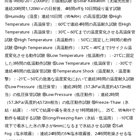
向各1時間/20～2,000Hz）の振動試験 ⑧Solar Radiation（太陽光照射）
連続20時間1,120W/㎡の日射後、4時間offを10日間繰り返す試験
⑨Humidity（湿度）連続10日間（95%RH）の高湿度試験 ⑩High
Temperature（高温保管）：60℃で連続4時間の高温耐久試験 ⑪High
Temperature（高温保管）：30℃～60℃までの温度変化させる高温保管
試験 ⑫High Temperature（高温動作）：50℃に固定した3時間の動作
試験 ⑬High Temperature（高温動作）：32℃～49℃まで3サイクル温
度変化させる動作試験 ⑭Low Temperature（低温動作）：-21℃に固定
した3時間の低温動作試験 ⑮Low Temperature（低温保管）：-30℃で
連続4時間の低温保管試験 ⑯Temperature Shock（温度耐久・温度衝
撃）：-21℃～50℃の急激な温度変化において連続3時間の温度耐久試験
⑰Low Pressure（低圧保管）：連続2時間（57.2kPa/高度約4,572m相
当）の低圧保管試験 ⑱Low Pressure（低圧動作）：連続2時間
（57.2kPa/高度約4,572m相当）の低圧動作試験 ⑲Freeze-Thaw（氷
結・結露）：-10℃で結露や霧を発生させ1時間維持し、25℃、95%RHで
動作を確認する試験 ⑳Icing/Freezing Rain（氷結・低温雨）：-10℃環
境下で着氷した氷の厚さが6mmになるまで氷結させる試験 ㉑Salt
Fog（塩水噴霧）：連続24時間の5%塩水噴霧後、24時間乾燥させる塩