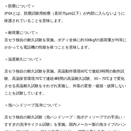
＜防塵について＞
IP6Xとは、防塵試験用粉塵（直径75μm以下）が内部に入らないように
保護されていることを意味します。
＜耐荷重について＞
京セラ独自の耐久試験を実施。ボディ全体に約100kgfの面荷重が均等に
かかっても電話機の性能を保つことを意味します。
＜温度耐久について＞
京セラ独自の耐久試験を実施。高温動作環境60℃で連続3時間の動作試
験、高温保管環境70℃で連続4時間の高温耐久試験、30～70℃まで変化
させる高温耐久試験をそれぞれ実施し、外装の変形・破損・故障しない
ことを試験しています。
＜泡ハンドソープ洗浄について＞
京セラ独自の耐久試験（泡ハンドソープ・泡ボディソープでの手洗い・
すすぎの洗浄サイクル試験）を実施。国内メーカー製の泡タイプのハン