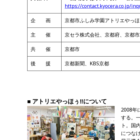
https://contact.kyocera.co.jp/i
企 画
京都市ふしみ学園アトリエやっほ
主 催
京セラ株式会社、京都府、京都市
共 催
京都市
後 援
京都新聞、KBS京都
■
アトリエやっほぅ
‼
について
2008
する。
ト。国
につな