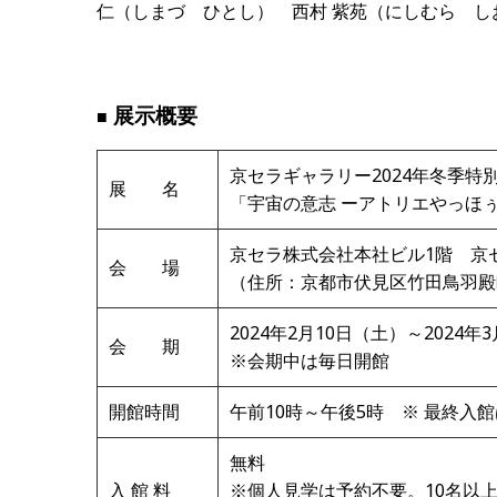
仁（しまづ ひとし） 西村 紫苑（にしむら し
展示概要
■
京セラギャラリー2024年冬季特
展 名
「宇宙の意志 ーアトリエやっほぅ
京セラ株式会社本社ビル1階 京
会 場
（住所：京都市伏見区竹田鳥羽殿
2024年2月10日（土）～2024年
会 期
※会期中は毎日開館
開館時間
午前10時～午後5時 ※ 最終入館
無料
入 館 料
※個人見学は予約不要。10名以