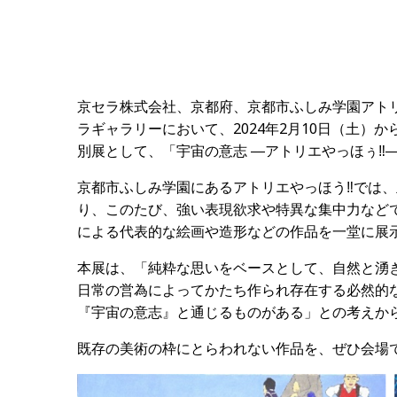
京セラ株式会社、京都府、京都市ふしみ学園アト
ラギャラリーにおいて、2024年2月10日（土）か
別展として、「宇宙の意志 ―アトリエやっほぅ‼
京都市ふしみ学園にあるアトリエやっほう‼では
り、このたび、強い表現欲求や特異な集中力など
による代表的な絵画や造形などの作品を一堂に展
本展は、「純粋な思いをベースとして、自然と湧
日常の営為によってかたち作られ存在する必然的
『宇宙の意志』と通じるものがある」との考えか
既存の美術の枠にとらわれない作品を、ぜひ会場