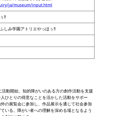
nquiry/ja/museum/input.html
ぅ‼
ふしみ学園アトリエやっほぅ‼
年に活動開始。知的障がいのある方の創作活動を支援
一人ひとりの得意なことを活かした活動をサポー
内外の展覧会に参加し、作品展示を通じて社会参加
げている。障がい者への理解を深める場となるよう