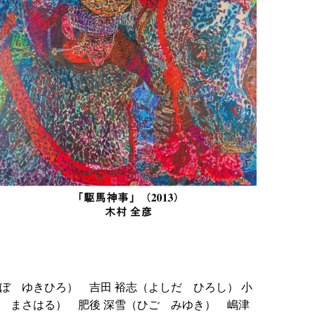
ぼ ゆきひろ） 吉田 裕志（よしだ ひろし） 小
し まさはる） 肥後 深雪（ひご みゆき） 嶋津