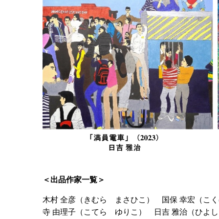
＜出品作家一覧＞
木村 全彦（きむら まさひこ） 国保 幸宏（こく
寺 由理子（こてら ゆりこ） 日吉 雅治（ひよ