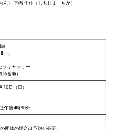
おん） 下嶋 千佳（しもじま ちか）
別展
‼ー」
セラギャラリー
町6番地）
3月10日（日）
は午後4時30分
上の団体の場合は予約が必要。