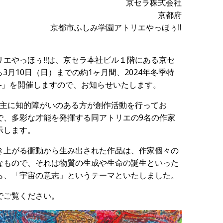
京セラ株式会社
京都府
京都市ふしみ学園アトリエやっほぅ‼
リエやっほぅ‼は、京セラ本社ビル１階にある京セ
ら3月10日（日）までの約1ヶ月間、2024年冬季特
―」を開催しますので、お知らせいたします。
、主に知的障がいのある方が創作活動を行ってお
で、多彩な才能を発揮する同アトリエの9名の作家
示します。
き上がる衝動から生み出された作品は、作家個々の
なもので、それは物質の生成や生命の誕生といった
ら、「宇宙の意志」というテーマといたしました。
でご覧ください。