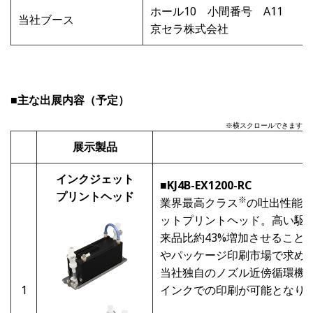
ホール10 小間番号 A11
当社ブース
京セラ株式会社
■主な出展内容（予定）
※横スクロールできます
展示製品
インクジェット
■
KJ4B-EX1200-RC
プリントヘッド
※
業界最高クラス
の吐出性能を
ットプリントヘッド。高い駆
来品比約43%増加させること
やパッケージ印刷市場で求め
当社独自のノズル近傍循環機
1
インクでの印刷が可能となり