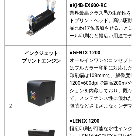
■KJ4B-EX600-RC
※
業界最高クラス
の生産性を実
トプリントヘッド。高い駆動
品比約17％増加させることに
ール印刷など幅広い用途でデ
■
GENIX 1200
インクジェット
オールインワンのコンセプト
プリントエンジン
はフルカラー印刷に対応した
印刷幅は108mmで、解像度1200
1200×600dpiで最高200
ションを内蔵しており、既存
で、メンテナンス性に優れた
2
包装などさまざまなオンデマ
■
LENIX 1200
幅広印刷が可能な水性インク