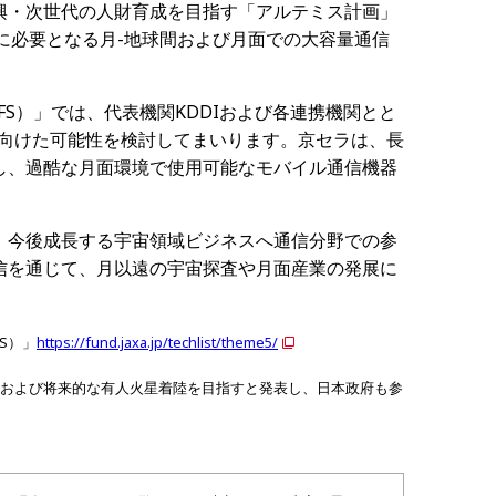
興・次世代の人財育成を目指す「アルテミス計画」
に必要となる月-地球間および月面での大容量通信
S）」では、代表機関KDDIおよび各連携機関とと
に向けた可能性を検討してまいります。京セラは、長
し、過酷な月面環境で使用可能なモバイル通信機器
、今後成長する宇宙領域ビジネスへ通信分野での参
信を通じて、月以遠の宇宙探査や月面産業の発展に
S）」
https://fund.jaxa.jp/techlist/theme5/
、および将来的な有人火星着陸を目指すと発表し、日本政府も参