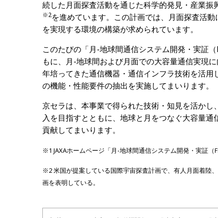
続した月面探査活動を通じた科学的発見・産業振
※
2
を進めています。この計画では、月面探査活動
を実現する環境の構築が求められています。
このたびの「月-地球間通信システム開発・実証（F
もに、月-地球間および月面での大容量通信実現
年培ってきた通信機器・通信インフラ技術を活用
の機能・性能要件の抽出を実施してまいります。
京セラは、本事業で得られた技術・知見を活かし
入を目指すとともに、地球と月をつなぐ大容量通
貢献してまいります。
※1 JAXAホームページ「月-地球間通信システム開発・実証（F
※2 米国が提案している国際宇宙探査計画で、有人月面着陸
画を表明している。