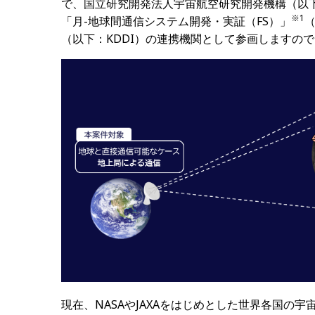
で、国立研究開発法人宇宙航空研究開発機構（以下
※
1
「月-地球間通信システム開発・実証（FS）」
（以下：KDDI）の連携機関として参画しますの
現在、NASAやJAXAをはじめとした世界各国の宇