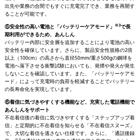
出先や業務の合間でもすぐに充電完了でき、業務を再開す
ることが可能です。
※3
⑤安全性の高い電池と「バッテリーケアモード」
で長
期利用ができるため、あんしん
バッテリー内部に安全層を追加することにより電池の高い
安全性を確保しています。さらに、製品安全性規格の2倍
以上（100cm）の高さから直径50mm/重さ500gの鋼球を
電池へ落下させる衝撃試験においても、発煙や発火が発生
しないことを確認しています。また、「バッテリーケアモ
ード」によって充電時の負荷を軽減することでバッテリー
の長寿命化を実現しています。
⑥着信に気づきやすくする機能など、充実した電話機能で
あんしんをサポート
不在着信後の着信に気づきやすくする「ステップアップ着
信」と定期的に不在着信を知らせる「不在着信スヌーズ」
で、大切な着信を逃さない仕様です。さらに、「通話後録
※4