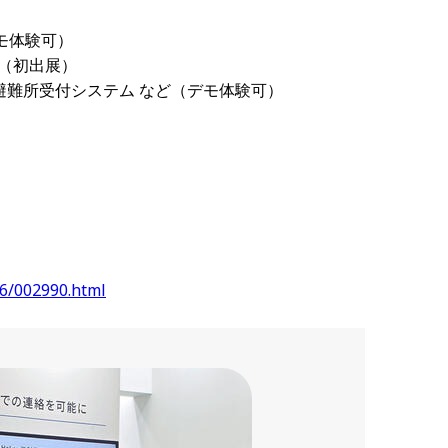
モ体験可）
rm（初出展）
避難所受付システム など（デモ体験可）
26/002990.html