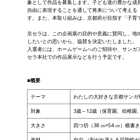
象として作品を募集します。子ども達の豊かな成
自由に表現することを通して将来について考える
す。また、本取り組みは、京都府が目指す「子育
京セラは、この企画展の目的や意義に賛同し、地
したいとの思いから、協賛を決定いたしました。
入選者には、ホームゲームへのご招待や、サンガスタ
セラ本社での作品展示などを行う予定です。
■概要
テーマ
わたしの大好きな京都サンガF.
対象
3歳～12歳（保育園、幼稚
大きさ
四つ切（38 ㎝×54 ㎝）横書き
画材
自由 （剥がれ落ちる可能性