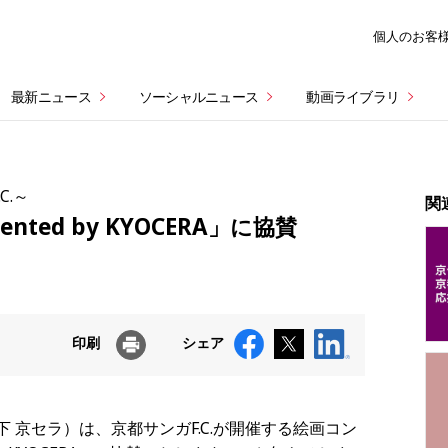
個人のお客
最新ニュース
ソーシャルニュース
動画ライブラリ
C.～
関
nted by KYOCERA」に協賛
印刷
シェア
 京セラ）は、京都サンガF.C.が開催する絵画コン