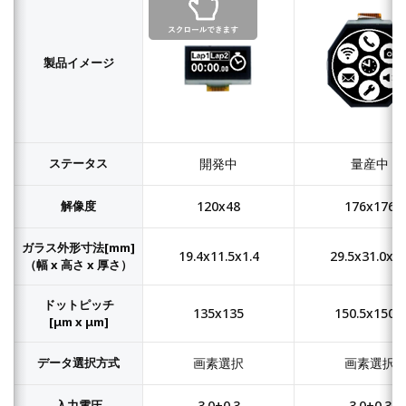
製品イメージ
ステータス
開発中
量産中
解像度
120x48
176x176
ガラス外形寸法[mm]
19.4x11.5x1.4
29.5x31.0x1.
（幅 x 高さ x 厚さ）
ドットピッチ
135x135
150.5x150.5
[μm x μm]
データ選択方式
画素選択
画素選択
入力電圧
3.0±0.3
3.0±0.3