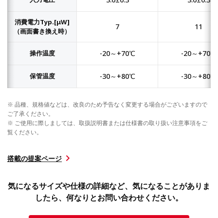
消費電力Typ.[μW]
7
11
（画面書き換え時）
操作温度
-20～+70℃
-20～+70℃
保管温度
-30～+80℃
-30～+80℃
※ 品種、規格値などは、改良のため予告なく変更する場合がございますので
ご了承ください。
※ ご使用に際しましては、取扱説明書または仕様書の取り扱い注意事項をご
覧ください。
搭載の提案ページ
気になるサイズや仕様の詳細など、気になることがありま
したら、何なりとお問い合わせください。