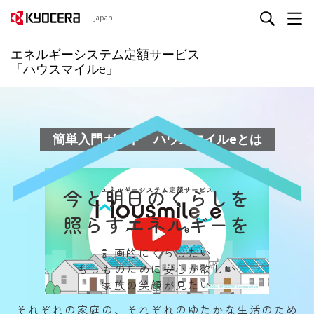
0
⾼品質、⻑寿命
で譲渡後、
メンテナンス費
円
の
※
※
Japan
安⼼もお得も⻑持ち
安⼼のサポート
※京セラ独自試験
※サービス期間中
エネルギーシステム定額サービス
「ハウスマイルe」
簡単⼊⾨ガイド ハウスマイルeとは
今と明日のくらしを
照らすエネルギーを
計画的にくらしたい
もしものために安心が欲しい
家族の笑顔が見たい
それぞれの家庭の、それぞれのゆたかな生活のため