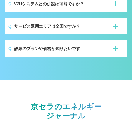
V2Hシステムとの併設は可能ですか？
申し込みを開始いたします。
太陽光発電システムのみのプランの場合は、ご利用
サービス適用エリアは全国ですか？
いただけません。
サービス提供エリアは全国です。ただし、太陽光発
詳細のプランや価格が知りたいです
電システム及び蓄電システムの設置条件を満たす必
要がございます。
※積雪エリアや塩害エリアは、設置条件によりご利
用いただけない場合がございます。
ストアサイト
にて、会員登録後、ログインいただく
ことで各種プラン及び料金をご確認いただけます。
京セラのエネルギー
ジャーナル