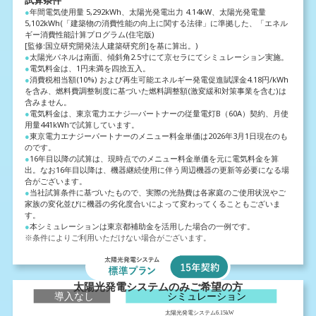
試算条件
●
年間電気使用量 5,292kWh、太陽光発電出力 4.14kW、太陽光発電量
5,102kWh(「建築物の消費性能の向上に関する法律」に
準拠した、「エネル
ギー消費性能計算プログラム(住宅版)
[監修:国立研究開発法人建築研究所]を基に算出。)
●
太陽光パネルは南面、傾斜角2.5寸にて京セラにてシミュレーション実施。
●
電気料金は、1円未満を四捨五入。
●
消費税相当額(10%) および再生可能エネルギー発電促進賦課金4.18円/kWh
を含み、燃料費調整制度に基づいた燃料調整額
(激変緩和対策事業を含む)は
含みません。
●
電気料金は、東京電力エナジ―パートナーの従量電灯B（60A）契約、月使
用量441kWhで試算しています。
●
東京電力エナジーパートナーのメニュー料金単価は2026年3月1日現在のも
のです。
●
16年目以降の試算は、現時点でのメニュー料金単価を元に電気料金を算
出。なお16年目以降は、機器継続使用に伴う
周辺機器の更新等必要になる場
合がございます。
●
当社試算条件に基づいたもので、実際の光熱費は各家庭のご使用状況やご
家族の変化並びに機器の劣化度合いによって
変わってくることもございま
す。
●
本シミュレーションは東京都補助金を活用した場合の一例です。
※条件によりご利用いただけない場合がございます。
太陽光発電システムのみご希望の方