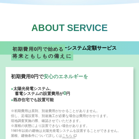
ABOUT SERVICE
京セラのエネルギーシステム定額サービス
初期費⽤0円で始める
将来ともしもの備えに
初期費⽤0円で
安⼼のエネルギーを
●
太陽光発電システム、
0
蓄電システムの設置費⽤が
円
●
既存住宅でも設置可能
※初期費用は原則、別途費用がかかることがありません。
但し、足場設置等、別途施工が必要な場合は費用がかかります。
現地調査実施の際、確認させていただきます。​
※屋根の状態により設置できない場合があります。
1981年以前の建物は太陽光発電システムを設置することができません。
屋根、建物条件について詳しくは
こちら