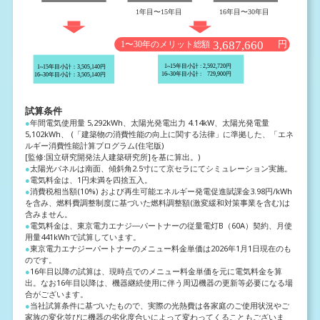
試算条件
●
年間電気使用量 5,292kWh、太陽光発電出力 4.14kW、太陽光発電量
5,102kWh、
(「建築物の消費性能の向上に関する法律」に準拠した、「エネ
ルギー消費性能計算プログラム(住宅版)
[監修:国立研究開発法人建築研究所]を基に算出。)
●
太陽光パネルは南面、傾斜角2.5寸にて京セラにてシミュレーション実施。
●
電気料金は、1円未満を四捨五入。
●
消費税相当額(10%) および再生可能エネルギー発電促進賦課金3.98円/kWh
を含み、燃料費調整制度に基づいた燃料調整額
(激変緩和対策事業を含む)は
含みません。
●
電気料金は、東京電力エナジ―パートナーの従量電灯B（60A）契約、月使
用量441kWhで試算しています。
●
東京電力エナジーパートナーのメニュー料金単価は2026年1月1日現在のも
のです。
●
16年目以降の試算は、現時点でのメニュー料金単価を元に電気料金を算
出。なお16年目以降は、機器継続使用に伴う
周辺機器の更新等必要になる場
合がございます。
●
当社試算条件に基づいたもので、実際の光熱費は各家庭のご使用状況やご
家族の変化並びに機器の劣化度合いによって
変わってくることもございま