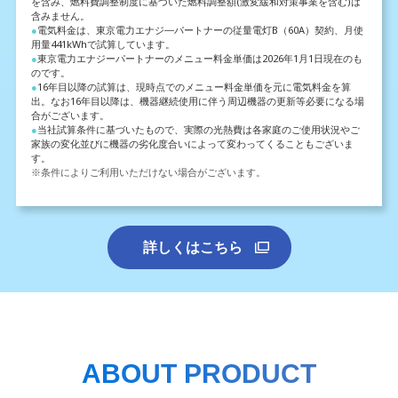
を含み、燃料費調整制度に基づいた燃料調整額
(激変緩和対策事業を含む)は
含みません。
●
電気料金は、東京電力エナジ―パートナーの従量電灯B（60A）契約、月使
用量441kWhで試算しています。
●
東京電力エナジーパートナーのメニュー料金単価は2026年1月1日現在のも
のです。
●
16年目以降の試算は、現時点でのメニュー料金単価を元に電気料金を算
出。なお16年目以降は、機器継続使用に伴う
周辺機器の更新等必要になる場
合がございます。
●
当社試算条件に基づいたもので、実際の光熱費は各家庭のご使用状況やご
家族の変化並びに機器の劣化度合いによって
変わってくることもございま
す。
※条件によりご利用いただけない場合がございます。
詳しくはこちら
ABOUT PRODUCT