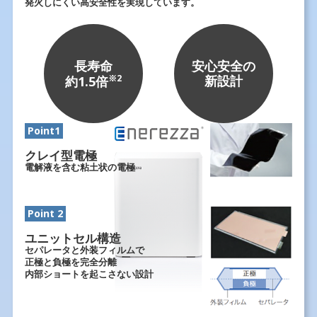
発⽕しにくい⾼安全性を実現しています。
⻑寿命
安心安全の
※2
新設計
約1.5倍
Point1
クレイ型電極
電解液を含む粘土状の電極
Point 2
ユニットセル構造
セパレータと外装フィルムで
正極と負極を完全分離
内部ショートを起こさない設計