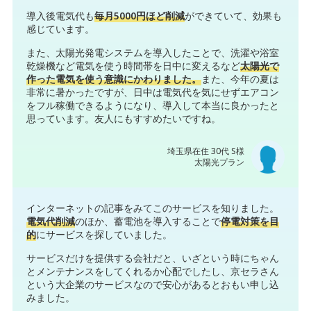
導入後電気代も
毎月5000円ほど削減
ができていて、効果も
感じています。
また、太陽光発電システムを導入したことで、洗濯や浴室
乾燥機など電気を使う時間帯を日中に変えるなど
太陽光で
作った電気を使う意識にかわりました。
また、今年の夏は
非常に暑かったですが、日中は電気代を気にせずエアコン
をフル稼働できるようになり、導入して本当に良かったと
思っています。友人にもすすめたいですね。
埼玉県在住 30代 S様
太陽光プラン
インターネットの記事をみてこのサービスを知りました。
電気代削減
のほか、蓄電池を導入することで
停電対策を目
的
にサービスを探していました。
サービスだけを提供する会社だと、いざという時にちゃん
とメンテナンスをしてくれるか心配でしたし、京セラさん
という大企業のサービスなので安心があるとおもい申し込
みました。