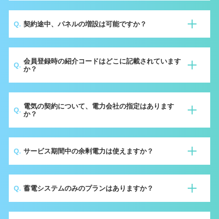
間に応じた金額を返還いただく必要がございます。
転勤等により住居を販売される場合は、新しいオーナー様がサー
はい、以下がお申し込み条件になります。
ビスを継続していただければ名義変更が可能でお支払いは不要と
契約途中、パネルの増設は可能ですか？
・建物の所有者であること。
なります。
・サービス期間満了時、75歳未満であること。
※10年契約の場合、64歳までの方、15年契約の場
合、59歳までの方がお申し込みいただけます。
増設につきましては、対象外となっております。
会員登録時の紹介コードはどこに記載されています
か？
本WEBサイト、もしくはチラシにて記載がありま
電気の契約について、電力会社の指定はあります
す。
か？
ございません。お客様のご希望の電力会社を選択い
サービス期間中の余剰電力は使えますか？
ただけます。
本建物で使用できなかった余剰電力は、当社が活用
蓄電システムのみのプランはありますか？
いたします。
蓄電システムのみのプランは2026年2月3日よりお