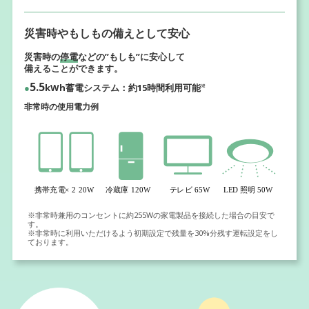
災害時やもしもの
備えとして安⼼
災害時の
停電
などの”もしも”に安⼼して
備えることができます。
5.5
●
kWh蓄電システム：約15時間利⽤可能
※
非常時の使用電力例
※非常時兼用のコンセントに約255Wの家電製品を接続した場合の目安で
す。
※非常時に利用いただけるよう初期設定で残量を30%分残す運転設定をし
ております。