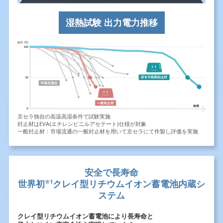
湿熱試験 出力電力推移
京セラ独自の高温高湿条件で試験実施
封止材はEVA(エチレンビニルアセテート)仕様が対象
一般封止材：市場流通の一般封止材を用いて京セラにて作製し評価を実施
安全で⻑寿命
世界初
クレイ型リチウムイオン蓄電池内蔵シ
※1
ステム
クレイ型リチウムイオン蓄電池により⻑寿命と