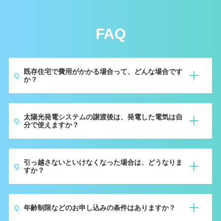
FAQ
既存住宅で費⽤がかかる場合って、どんな場合です
か？
初期費用は原則、別途費用がかかることはありませ
太陽光発電システムの譲渡後は、発電した電気は⾃
ん。ただし、築年数が古く図面では屋根状態等の確
分で使えますか？
認ができない場合は、現地調査費用として別途費用
が発生する場合があります。
その他、足場設置等別途施工が必要な場合は、費用
はい、無償譲渡後の発電システムは全てお客様のも
がかかる場合があります。現地調査実施の際、確認
引っ越さないといけなくなった場合は、どうなりま
のとなります。
させていただきます。
すか？
中途解約したい場合は、残存期間に応じた解約違約
年齢制限などのお申し込みの条件はありますか？
金をお支払いいただきます。
※東京都補助金を活用の場合は、10年以内に解約の場合、残存期