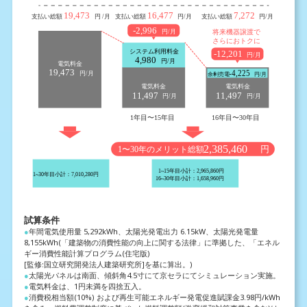
試算条件
●
年間電気使用量 5,292kWh、太陽光発電出力 6.15kW、太陽光発電量
8,155kWh(「建築物の消費性能の向上に関する法律」に
準拠した、「エネル
ギー消費性能計算プログラム(住宅版)
[監修:国立研究開発法人建築研究所]を基に算出。)
●
太陽光パネルは南面、傾斜角4.5寸にて京セラにてシミュレーション実施。
●
電気料金は、1円未満を四捨五入。
●
消費税相当額(10%) および再生可能エネルギー発電促進賦課金3.98円/kWh