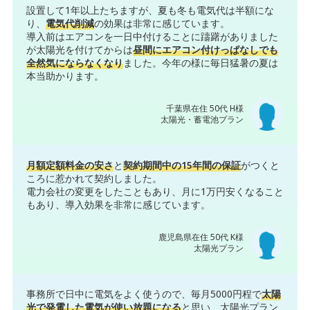
設置して1年以上たちますが、夏も冬も電気代は半額にな
り、
電気代削減
の効果は非常に感じています。
導入前はエアコンを一日中付けることに躊躇がありました
が太陽光を付けてからは
昼間にエアコン付けっぱなしでも
全然気にならなくなり
ました。今年の様に毎日猛暑の夏は
本当助かります。
千葉県在住 50代 H様
太陽光・蓄電池プラン
月額定額料金の安さ
と
契約期間中の15年間の保証
がつくと
ころに惹かれて契約しました。
電力会社の変更をしたこともあり、月に1万円安くなること
もあり、導入効果を非常に感じています。
鹿児島県在住 50代 K様
太陽光プラン
事務所で日中に電気をよく使うので、毎月5000円程で
太陽
光で発電した電気が使い放題になる
と思い、太陽光プラン