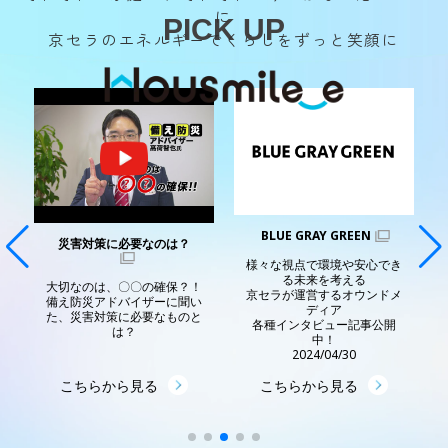
に
PICK UP
京セラのエネルギーでくらしをずっと笑顔に
BLUE GRAY GREEN
災害対策に必要なのは？
様々な視点で環境や安心でき
発
る未来を考える
大切なのは、〇〇の確保？！
京セラが運営するオウンドメ
備え防災アドバイザーに聞い
に
ディア
た、災害対策に必要なものと
各種インタビュー記事公開
は？
中！
2024/04/30
こちらから見る
こちらから見る