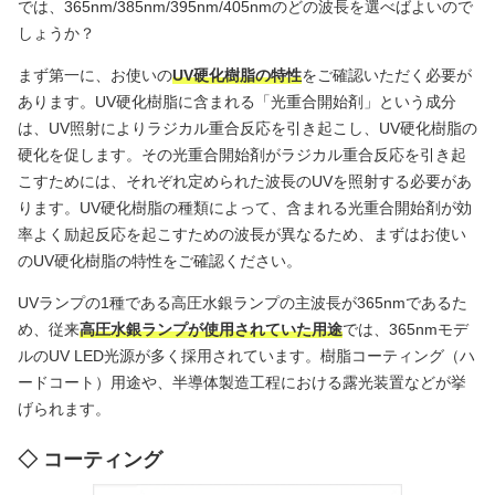
では、365nm/385nm/395nm/405nmのどの波長を選べばよいので
しょうか？
まず第一に、お使いの
UV硬化樹脂の特性
をご確認いただく必要が
あります。UV硬化樹脂に含まれる「光重合開始剤」という成分
は、UV照射によりラジカル重合反応を引き起こし、UV硬化樹脂の
硬化を促します。その光重合開始剤がラジカル重合反応を引き起
こすためには、それぞれ定められた波長のUVを照射する必要があ
ります。UV硬化樹脂の種類によって、含まれる光重合開始剤が効
率よく励起反応を起こすための波長が異なるため、まずはお使い
のUV硬化樹脂の特性をご確認ください。
UVランプの1種である高圧水銀ランプの主波長が365nmであるた
め、従来
高圧水銀ランプが使用されていた用途
では、365nmモデ
ルのUV LED光源が多く採用されています。樹脂コーティング（ハ
ードコート）用途や、半導体製造工程における露光装置などが挙
げられます。
コーティング