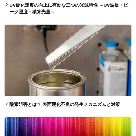
UV硬化速度の向上に有効な三つの光源特性 ～UV波長・ピ
ーク照度・積算光量～
酸素阻害とは？ 表面硬化不良の発生メカニズムと対策