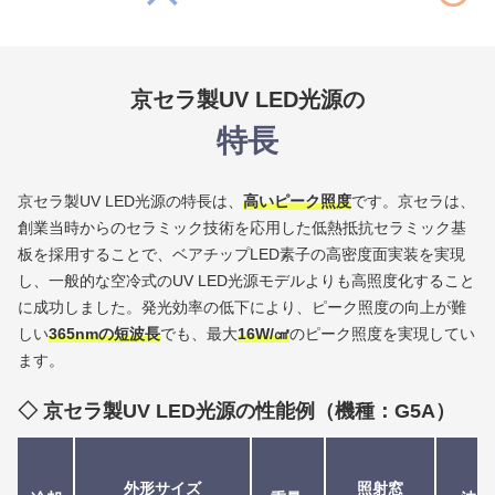
京セラ製UV LED光源の
特長
京セラ製UV LED光源の特長は、
高いピーク照度
です。
京セラは、
創業当時からのセラミック技術を応用した低熱抵抗セラミック基
板を採用することで、ベアチップLED素子の高密度面実装を実現
し、一般的な空冷式のUV LED光源モデルよりも高照度化すること
に成功しました。
発光効率の低下により、ピーク照度の向上が難
しい
365nmの短波長
でも、最大
16W/㎠
のピーク照度を実現してい
ます。
京セラ製UV LED光源の性能例（機種：G5A）
外形サイズ
照射窓