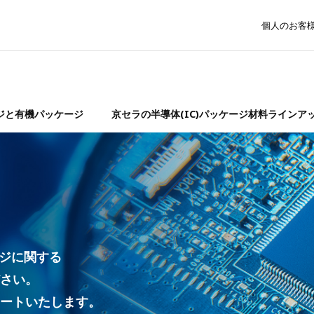
個人のお客
ジと有機パッケージ
京セラの半導体(IC)パッケージ材料ラインア
ージに関する
さい。
ートいたします。