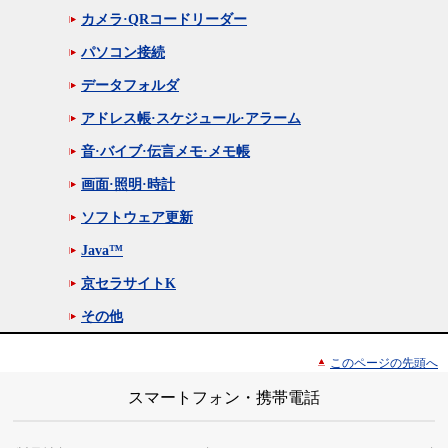
カメラ·QRコードリーダー
パソコン接続
データフォルダ
アドレス帳·スケジュール·アラーム
音·バイブ·伝言メモ·メモ帳
画面·照明·時計
ソフトウェア更新
Java™
京セラサイトK
その他
このページの先頭へ
スマートフォン・携帯電話