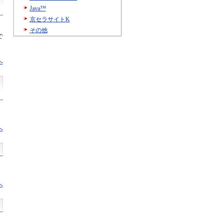
Java™
京セラサイトK
その他
で
へ
へ
へ