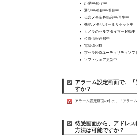
起動中/終了中
通話中/発信中/着信中
伝言メモ応答録音中/再生中
機能/メモリ/オールリセット中
カメラのセルフタイマー起動中
位置情報通知中
電源OFF時
京セラPHSユーティリティソフ
ソフトウェア更新中
アラーム設定画面で、「
すか？
アラーム設定画面の中の、「アラー
待受画面から、アドレス
方法は可能ですか？