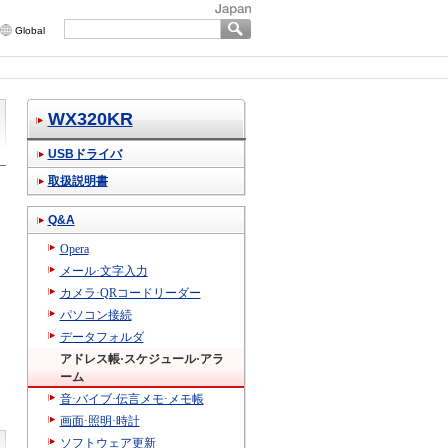
Global
WX320KR
USBドライバ
取扱説明書
Q&A
Opera
メール·文字入力
カメラ·QRコードリーダー
パソコン接続
データフォルダ
アドレス帳·スケジュール·アラ
ーム
音·バイブ·伝言メモ·メモ帳
画面·照明·時計
ソフトウェア更新