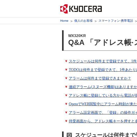
Home
個人のお客様
スマートフォン·携帯電話
WX320KR
Q&A 「アドレス帳
スケジュールは何件まで登録できて、1
TODOは何件まで登録できて、1件あた
アラームは何件まで登録できますか？
連続アラーム(スヌーズ機能)はありますか
アドレス帳に登録している方から電話が
OperaでWEB閲覧中にアラーム時刻が
アラーム設定画面で、「登録」の操作ガ
待受画面から、アドレス帳キーを押すと
スケジュールは何件まで