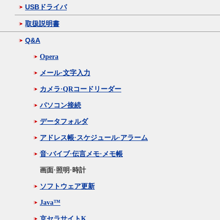
USBドライバ
取扱説明書
Q&A
Opera
メール·文字入力
カメラ·QRコードリーダー
パソコン接続
データフォルダ
アドレス帳·スケジュール·アラーム
音·バイブ·伝言メモ·メモ帳
画面·照明·時計
ソフトウェア更新
Java™
京セラサイトK