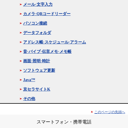
メール·文字入力
カメラ·QRコードリーダー
パソコン接続
データフォルダ
アドレス帳·スケジュール·アラーム
音·バイブ·伝言メモ·メモ帳
画面·照明·時計
ソフトウェア更新
Java™
京セラサイトK
その他
このページの先頭へ
スマートフォン・携帯電話