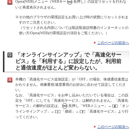
Opera(WEB)メニュー（WEBキー
長押し）の設定リセットを行わな
いと再度表示されません。
※
その他のブラウザの環境設定もお買い上げ時の状態にリセットされま
すのでご注意ください。
（リセットされる内容については取説取扱説明書のインターネットの
使い方/Opera(WEB)の環境設定の項目をご覧ください。）
このページの目次へ
「オンラインサインアップ」で「高速化サー
ビス」を「利用する」に設定したが、利用前
と通信速度がほとんど変わらない。
本機の「高速化サービス追加設定」が「OFF」の場合、体感通信速度は
かわりません。画像重視/速度重視のお好みに合わせて設定してくださ
い。
なお、「高速化サービス」をお申し込みいただいている場合は、この設
定を「OFF」にしても「高速化サービス」は解約されません。「高速化
サービス」の解約の設定は、
長押し「WEBメニュー」→
「オン
ラインサインアップ」→
「接続」→
「高速化サービス」より行
ってください。
このページの目次へ