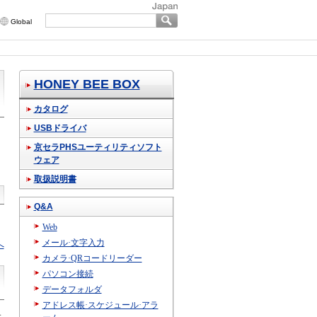
Global
HONEY BEE BOX
カタログ
USBドライバ
京セラPHSユーティリティソフト
ウェア
取扱説明書
Q&A
Web
メール·文字入力
へ
カメラ·QRコードリーダー
パソコン接続
データフォルダ
アドレス帳·スケジュール·アラ