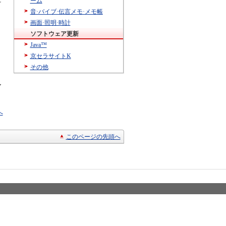
に
ーム
音·バイブ·伝言メモ·メモ帳
画面·照明·時計
ソフトウェア更新
Java™
京セラサイトK
その他
ア
へ
このページの先頭へ
© KYOCERA Cor