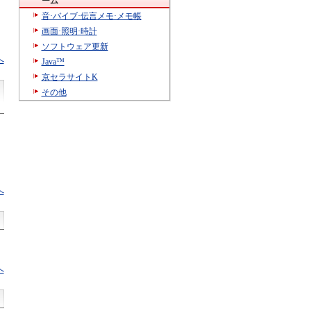
ーム
音·バイブ·伝言メモ·メモ帳
画面·照明·時計
ソフトウェア更新
へ
Java™
京セラサイトK
その他
へ
へ