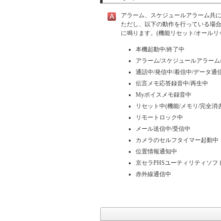
アラーム、スケジュールアラーム共
ただし、以下の動作を行っている場
に鳴ります。(機能リセット/オールリセ
本機起動中/終了中
アラーム/スケジュールアラーム/
通話中/発信中/着信中/データ通
伝言メモ応答録音中/再生中
Myボイスメモ録音中
リセット中(機能/メモリ/完全消
リモートロック中
メール送信中/受信中
カメラのセルフタイマー起動中
位置情報通知中
京セラPHSユーティリティソフ
赤外線通信中