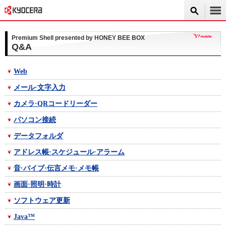
Premium Shell presented by HONEY BEE BOX
Q&A
Web
メール·文字入力
カメラ·QRコードリーダー
パソコン接続
データフォルダ
アドレス帳·スケジュール·アラーム
音·バイブ·伝言メモ·メモ帳
画面·照明·時計
ソフトウェア更新
Java™