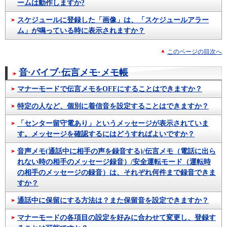
ームは動作しますか?
スケジュールに登録した「画像」は、「スケジュールアラー
ム」が鳴っている時に表示されますか？
このページの目次へ
音·バイブ·伝言メモ·メモ帳
マナーモードで伝言メモをOFFにすることはできますか？
特定の人など、個別に着信音を設定することはできますか？
「センター留守電あり」というメッセージが表示されていま
す。メッセージを確認するにはどうすればよいですか？
音声メモ(通話中に相手の声を録音する)/伝言メモ（電話に出ら
れない時の相手のメッセージ録音）/安全運転モード（運転時
の相手のメッセージの録音）は、それぞれ何件まで録音できま
すか？
通話中に保留にする方法は？また保留音を設定できますか？
マナーモードの各項目の設定を好みに合わせて変更し、登録す