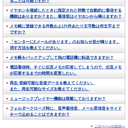
ることは可能ですか？
イヤホンを接続したときに指定された秒数で自動的に着信する
機能はありますか？また、着信音はイヤホンから鳴りますか？
メモ帳に登録できる件数および1件あたり文字数は何文字まで
ですか？
「センターにEメールがあります」のお知らせ音が鳴ります。
消す方法を教えてください。
メモ帳をバックアップして他の電話機に転送できますか？
電話着信時、すぐに伝言メモが応答してしまうので、伝言メモ
が応答するまでの時間を変更したい。
再生·登録可能な音楽データを教えてください。
また、再生可能なサイズを教えてください。
ミュージックプレイヤー機能は搭載しておりますか？
フォルダークローズ時に、音声着信音、メール受信音をサイド
キーで止めることはできますか？
このページの目次へ