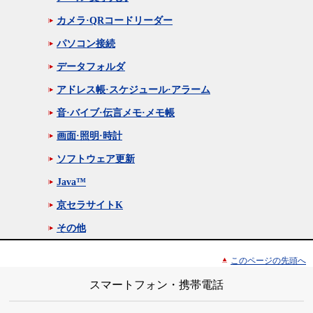
カメラ·QRコードリーダー
パソコン接続
データフォルダ
アドレス帳·スケジュール·アラーム
音·バイブ·伝言メモ·メモ帳
画面·照明·時計
ソフトウェア更新
Java™
京セラサイトK
その他
このページの先頭へ
スマートフォン・携帯電話