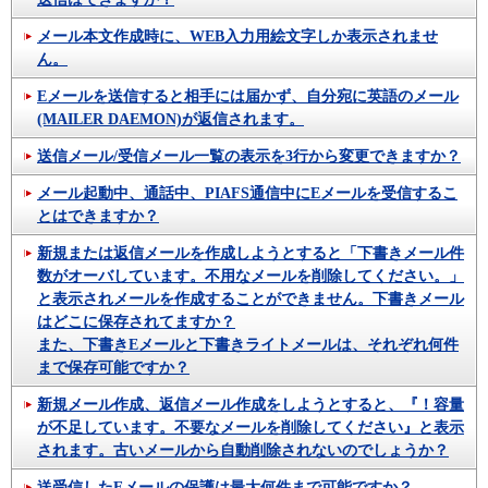
メール本文作成時に、WEB入力用絵文字しか表示されませ
ん。
Eメールを送信すると相手には届かず、自分宛に英語のメール
(MAILER DAEMON)が返信されます。
送信メール/受信メール一覧の表示を3行から変更できますか？
メール起動中、通話中、PIAFS通信中にEメールを受信するこ
とはできますか？
新規または返信メールを作成しようとすると「下書きメール件
数がオーバしています。不用なメールを削除してください。」
と表示されメールを作成することができません。下書きメール
はどこに保存されてますか？
また、下書きEメールと下書きライトメールは、それぞれ何件
まで保存可能ですか？
新規メール作成、返信メール作成をしようとすると、『！容量
が不足しています。不要なメールを削除してください』と表示
されます。古いメールから自動削除されないのでしょうか？
送受信したEメールの保護は最大何件まで可能ですか？