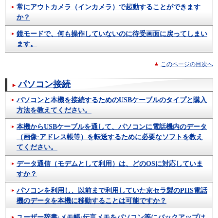
常にアウトカメラ（インカメラ）で起動することができます
か？
鏡モードで、何も操作していないのに待受画面に戻ってしまい
ます。
このページの目次へ
パソコン接続
パソコンと本機を接続するためのUSBケーブルのタイプと購入
方法を教えてください。
本機からUSBケーブルを通して、パソコンに電話機内のデータ
（画像·アドレス帳等）を転送するために必要なソフトを教え
てください。
データ通信（モデムとして利用）は、どのOSに対応していま
すか？
パソコンを利用し、以前まで利用していた京セラ製のPHS電話
機のデータを本機に移動することは可能ですか？
ユーザー辞書·メモ帳·伝言メモをパソコン等にバックアップは