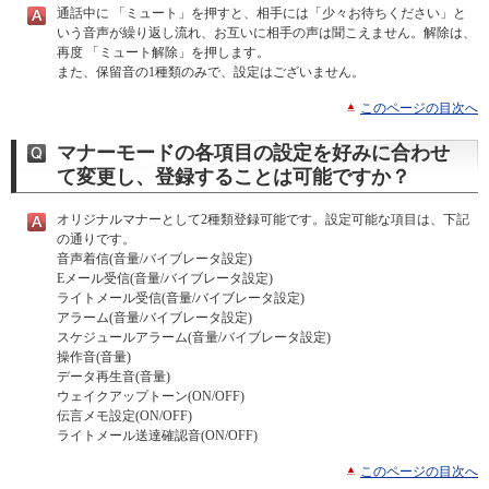
通話中に 「ミュート」を押すと、相手には「少々お待ちください」と
いう音声が繰り返し流れ、お互いに相手の声は聞こえません。解除は、
再度 「ミュート解除」を押します。
また、保留音の1種類のみで、設定はございません。
このページの目次へ
マナーモードの各項目の設定を好みに合わせ
て変更し、登録することは可能ですか？
オリジナルマナーとして2種類登録可能です。設定可能な項目は、下記
の通りです。
音声着信(音量/バイブレータ設定)
Eメール受信(音量/バイブレータ設定)
ライトメール受信(音量/バイブレータ設定)
アラーム(音量/バイブレータ設定)
スケジュールアラーム(音量/バイブレータ設定)
操作音(音量)
データ再生音(音量)
ウェイクアップトーン(ON/OFF)
伝言メモ設定(ON/OFF)
ライトメール送達確認音(ON/OFF)
このページの目次へ