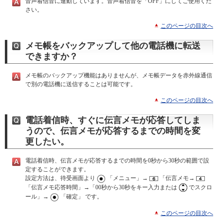
音声着信音に連動しています。音声着信音を「OFF」にしてご使用くだ
さい。
このページの目次へ
メモ帳をバックアップして他の電話機に転送
できますか？
メモ帳のバックアップ機能はありませんが、メモ帳データを赤外線通信
で別の電話機に送信することは可能です。
このページの目次へ
電話着信時、すぐに伝言メモが応答してしま
うので、伝言メモが応答するまでの時間を変
更したい。
電話着信時、伝言メモが応答するまでの時間を0秒から30秒の範囲で設
定することができます。
設定方法は、待受画面より
「メニュー」→
「伝言メモ→
「伝言メモ応答時間」→「00秒から30秒をキー入力または
でスクロ
ール」→
「確定」 です。
このページの目次へ