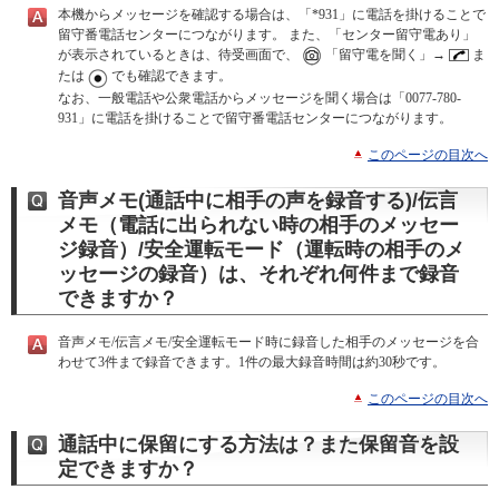
本機からメッセージを確認する場合は、「*931」に電話を掛けることで
留守番電話センターにつながります。 また、「センター留守電あり」
が表示されているときは、待受画面で、
「留守電を聞く」→
ま
たは
でも確認できます。
なお、一般電話や公衆電話からメッセージを聞く場合は「0077-780-
931」に電話を掛けることで留守番電話センターにつながります。
このページの目次へ
音声メモ(通話中に相手の声を録音する)/伝言
メモ（電話に出られない時の相手のメッセー
ジ録音）/安全運転モード（運転時の相手のメ
ッセージの録音）は、それぞれ何件まで録音
できますか？
音声メモ/伝言メモ/安全運転モード時に録音した相手のメッセージを合
わせて3件まで録音できます。1件の最大録音時間は約30秒です。
このページの目次へ
通話中に保留にする方法は？また保留音を設
定できますか？