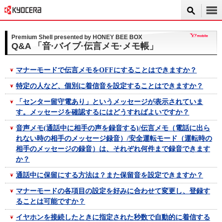
Premium Shell presented by HONEY BEE BOX
Q&A 「音·バイブ·伝言メモ·メモ帳」
マナーモードで伝言メモをOFFにすることはできますか？
特定の人など、個別に着信音を設定することはできますか？
「センター留守電あり」というメッセージが表示されていま
す。メッセージを確認するにはどうすればよいですか？
音声メモ(通話中に相手の声を録音する)/伝言メモ（電話に出ら
れない時の相手のメッセージ録音）/安全運転モード（運転時の
相手のメッセージの録音）は、それぞれ何件まで録音できます
か？
通話中に保留にする方法は？また保留音を設定できますか？
マナーモードの各項目の設定を好みに合わせて変更し、登録す
ることは可能ですか？
イヤホンを接続したときに指定された秒数で自動的に着信する