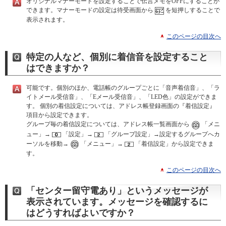
オリジナルマナーモードを設定することで伝言メモをOFFにすることが
できます。マナーモードの設定は待受画面から
を短押しすることで
表示されます。
このページの目次へ
特定の人など、個別に着信音を設定すること
はできますか？
可能です。個別のほか、電話帳のグループごとに「音声着信音」、「ラ
イトメール受信音」、「Eメール受信音」、「LED色」の設定ができま
す。 個別の着信設定については、アドレス帳登録画面の『着信設定』
項目から設定できます。
グループ毎の着信設定については、アドレス帳一覧画面から
「メニ
ュー」→
「設定」→
「グループ設定」→設定するグループへカ
ーソルを移動→
「メニュー」→
「着信設定」から設定できま
す。
このページの目次へ
「センター留守電あり」というメッセージが
表示されています。メッセージを確認するに
はどうすればよいですか？